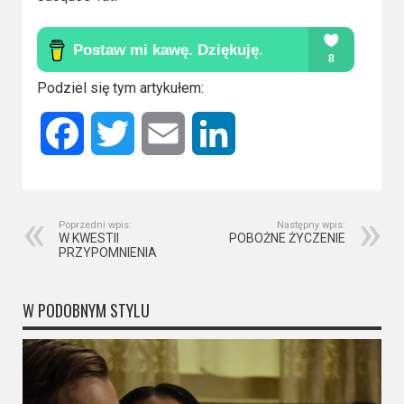
Kino
polskie
Komedie
Podziel się tym artykułem:
Korea
Południowa
Facebook
Twitter
Email
LinkedIn
Filmy
oparte
na
Poprzedni wpis:
Następny wpis:
W KWESTII
POBOŻNE ŻYCZENIE
faktach
PRZYPOMNIENIA
Thrillery
W PODOBNYM STYLU
Streaming
Amazon
Prime