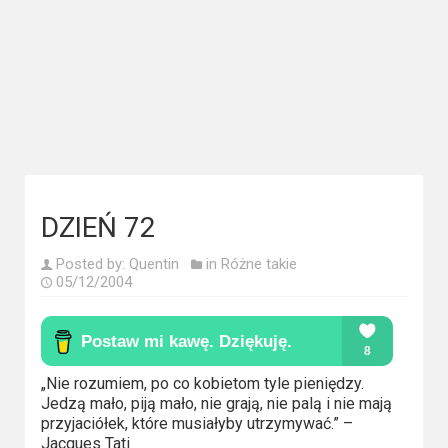
Kategorie
Bollywood
&
s-
ka
Filmy
dokumentalne
DZIEŃ 72
Horrory
Posted by:
Quentin
in
Różne takie
05/12/2004
Kino
azjatyckie
Kino
„Nie rozumiem, po co kobietom tyle pieniędzy.
europejskie
Jedzą mało, piją mało, nie grają, nie palą i nie mają
przyjaciółek, które musiałyby utrzymywać.” –
Jacques Tati