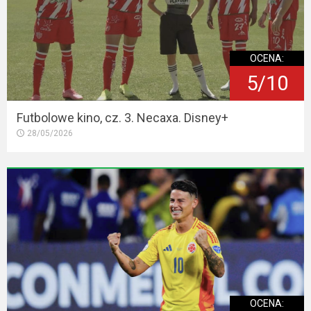
OCENA:
5/10
Futbolowe kino, cz. 3. Necaxa. Disney+
28/05/2026
OCENA: