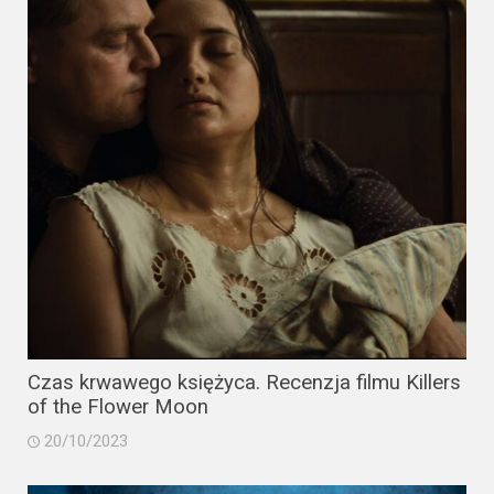
Video
Apple
TV
+
Disney+
HBO
Max
Netflix
Sky
Czas krwawego księżyca. Recenzja filmu Killers
Showtime
of the Flower Moon
20/10/2023
Podsumowania