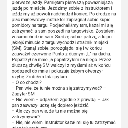
Kino
pierwsze jazdy. Pamiętam pierwszą poważniejszą
polskie
jazdę po mieście. Jeździmy sobie z instruktorem i
jeździmy aż powoli nadchodził koniec. Po drodze na
plac manewrowy instruktor zapragnął sobie kupić
Komedie
pomidory na targu. Podjechaliśmy tam, kazał mi się
zatrzymać, a sam poszedł na targowisko. Zostałem
Korea
w samochodzie sam. Siedzę sobie, patrzę, a tu po
Południowa
jakiejś minucie z targu wychodzi strażnik miejski
(SM). Stanął sobie, porozglądał się i w końcu
zauważył czerwone Punto z dupnym „L” na dachu.
Filmy
Popatrzył na mnie, ja popatrzyłem na niego. Przez
oparte
dłuższą chwilę SM walczył z myślami aż w końcu
na
podszedł do mnie i pokazuje żebym otworzył
szybę. Zrobiłem tak i pytam:
faktach
– O co chodzi?
– Pan wie, że tu nie można się zatrzymywać? –
Thrillery
Zapytał SM
– Nie wiem – odparłem zgodnie z prawdą. – Jak
Streaming
pan zauważył uczę się dopiero jeździć.
– Ale czy pan wie, że tu nie można się
zatrzymywać?
Amazon
– Nie, nie wiem. Instruktor kazał mi się tu zatrzymać
Prime