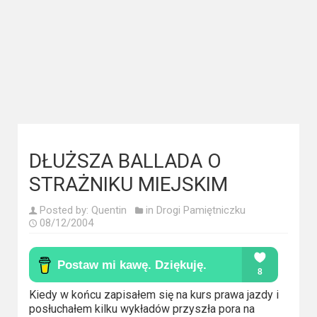
Kategorie
Bollywood
&
s-
ka
Filmy
dokumentalne
DŁUŻSZA BALLADA O
Horrory
STRAŻNIKU MIEJSKIM
Kino
Posted by:
Quentin
in
Drogi Pamiętniczku
08/12/2004
azjatyckie
Kino
europejskie
Kiedy w końcu zapisałem się na kurs prawa jazdy i
posłuchałem kilku wykładów przyszła pora na