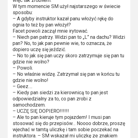
więc tak zrobiłem.
W tym momencie SM użył najstarszego w świecie
Video
sposobu:
– A gdyby instruktor kazał panu włożyć rękę do
Apple
ognia to też by pan włożył?
TV
Facet powoli zaczął mnie irytować.
– Niech pan patrzy. Widzi pan to „L” na dachu? Widzi
+
pan? No, to jak pan pewnie wie, to oznacza, że
dopiero uczę się jeździć.
Disney+
– No to jak się pan uczy skoro zatrzymuje się pan tu
gdzie nie wolno?
HBO
– Powoli.
– No właśnie widzę. Zatrzymał się pan w końcu tu
Max
gdzie nie wolno!
– Geez….
Netflix
– Kiedy pan siedzi za kierownicą to pan jest
odpowiedzialny za to, co pan zrobi z
Sky
samochodzem.
– UCZĘ SIĘ DOPIERO!!!!!!
Showtime
– Ale to pan kieruje tym pojazdem! I musi pan
stosować się do przepisów… Noooo dobrze, proszę
Podsumowania
wjechać w tamtą uliczkę i tam sobie poczekać na
instruktora. – SM wskazał mi uliczkę ze znakiem