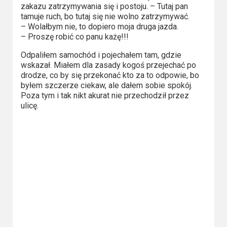
2023
zakazu zatrzymywania się i postoju. – Tutaj pan
tamuje ruch, bo tutaj się nie wolno zatrzymywać.
2022
– Wolałbym nie, to dopiero moja druga jazda.
– Proszę robić co panu każę!!!
2021
Odpaliłem samochód i pojechałem tam, gdzie
wskazał. Miałem dla zasady kogoś przejechać po
2020
drodze, co by się przekonać kto za to odpowie, bo
byłem szczerze ciekaw, ale dałem sobie spokój.
2019
Poza tym i tak nikt akurat nie przechodził przez
ulicę.
2018
2016
2017
2015
2014