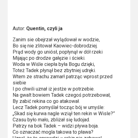
2023
2022
Autor:
Quentin, czyli ja
2021
Zanim sie obejrzał wylądował w wodzie,
2020
Bo się nie zlitował Kaowiec-dobrodziej.
Prąd wody go uniósł, popłynął w dół rzeki
2019
Mijając po drodze gałęzie i ścieki.
Woda w Wiśle ciepła była Bogu dzięki,
Toteż Tadek płynął bez zbytniej udręki.
2018
Wtem ze strachu zamarł patrząc wprost przed
siebie
2016
I po chwili uznał iż jestże w potrzebie.
Na gwalt bowiem Tadek czegoś potrzebował,
2017
By zabić rekina co go atakował.
Lecz Tadek pomyślał tocząc bój w umyśle:
2015
„Skad się kurwa nagle wziął ten rekin w Wisle?”
Czasu było mało, zbliżał się ludojad.
Patrzy na bok Tadek – widzi pływa boja.
2014
Co oznaczać mogla takowa to pława?