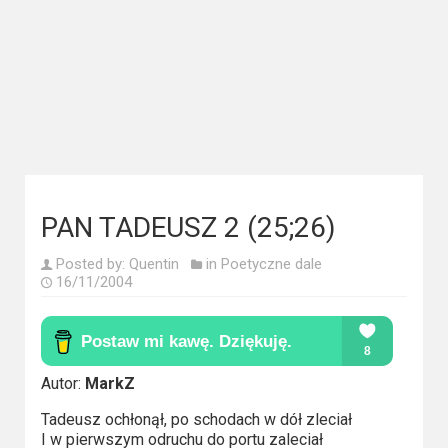
Kategorie
Bollywood
&
s-
ka
Filmy
dokumentalne
PAN TADEUSZ 2 (25;26)
Horrory
Posted by:
Quentin
in
Poetyczne dale
16/11/2004
Kino
azjatyckie
Kino
Autor:
MarkZ
europejskie
Tadeusz ochłonął, po schodach w dół zleciał
I w pierwszym odruchu do portu zaleciał