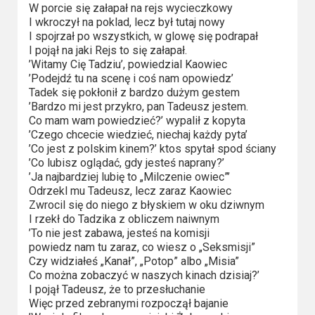
Kino
W porcie się załapał na rejs wycieczkowy
polskie
I wkroczył na poklad, lecz był tutaj nowy
I spojrzał po wszystkich, w glowę się podrapał
Komedie
I pojął na jaki Rejs to się załapał.
’Witamy Cię Tadziu’, powiedzial Kaowiec
’Podejdź tu na scenę i coś nam opowiedz’
Korea
Tadek się pokłonił z bardzo dużym gestem
Południowa
’Bardzo mi jest przykro, pan Tadeusz jestem.
Co mam wam powiedzieć?’ wypalił z kopyta
Filmy
’Czego chcecie wiedzieć, niechaj każdy pyta’
’Co jest z polskim kinem?’ ktos spytał spod ściany
oparte
’Co lubisz oglądać, gdy jesteś naprany?’
na
’Ja najbardziej lubię to „Milczenie owiec”’
Odrzekl mu Tadeusz, lecz zaraz Kaowiec
faktach
Zwrocil się do niego z błyskiem w oku dziwnym
I rzekł do Tadzika z obliczem naiwnym
Thrillery
’To nie jest zabawa, jesteś na komisji
powiedz nam tu zaraz, co wiesz o „Seksmisji”
Streaming
Czy widziałeś „Kanał”, „Potop” albo „Misia”
Co można zobaczyć w naszych kinach dzisiaj?’
Amazon
I pojął Tadeusz, że to przesłuchanie
Więc przed zebranymi rozpoczął bajanie
Prime