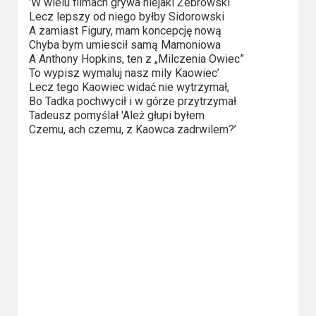
’W wielu filmach grywa niejaki Żebrowski
Video
Lecz lepszy od niego byłby Sidorowski
A zamiast Figury, mam koncepcję nową
Chyba bym umiescił samą Mamoniowa
Apple
A Anthony Hopkins, ten z „Milczenia Owiec”
TV
To wypisz wymaluj nasz mily Kaowiec’
Lecz tego Kaowiec widać nie wytrzymał,
+
Bo Tadka pochwycił i w górze przytrzymał
Tadeusz pomyślał 'Ależ głupi byłem
Disney+
Czemu, ach czemu, z Kaowca zadrwilem?’
HBO
Max
Netflix
Sky
Showtime
Podsumowania