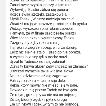
Uznał, że to sprawdzi – rekin nie zabawa!
Zanurkował szybko, patrzy, a tam rura.
Wyłowil ją. Bestia zbliza się ponura.
Rozdziawiła szczęki, zaatakowała.
Myśli Tadek: „W rurze nadzieja ma cała”.
Wsadził mu ją w paszczę, prościutko do pyska
Widząc wyszczerzone rekina zębiska.
Pamiętał, ze w filmie prąd bestię poraził
Więc i na to czekal wystraszony Tadzik.
Zazgrzytaly zęby rekina o rurę
I ją rekin przegryzł robiąc w rurze dziurę.
Lecz nic się nie stało – prąd go nie poraził,
A wycieklo z rury tylko trochę mazi.
Ujrzal to Tadeusz no i się załamał.
„Czyś ty kurwa głupi? Zęby chcesz mi złamać?”
Usłyszał wyraźnie takie właśnie słowa
No i ze zdziwienia aż się zagotował.
Patrzy na rekina – ten nawija dalej.
Rekin, który mowi? Nie miesci się w pale.
Dowiedział się przeto Tadek od bydlęcia,
Że o tym, gdzie pływa nie ma on pojęcia,
Że się biedny zgubił i pyta o drogę.
„Ja Ci” Mówi Tadek „w tym to nie pomogę.