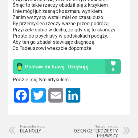
2023
Śniąc to takie rzeczy obudził się z krzykiem
I nie mógł już zasnąć koszmaru wynikiem.
2022
Zanim wszyscy wstali miał on czasu dużo
By przemyśleć rzeczy ważne przed podróżą.
2021
Przyrzekł sobie w duchu, że gdy się to skończy
Prosto do psychiatry w podskokach podąży,
Aby ten go zbadał stawiając diagnozę
2020
Co Tadeuszowi wreszcie dopomoże.
2019
2018
Podziel się tym artykułem:
2016
Facebook
Twitter
Email
LinkedIn
2017
2015
2014
Poprzedni wpis:
Następny wpis:
DLA HOLLY
DZIEŃ CZTERDZIESTY
PIERWSZY