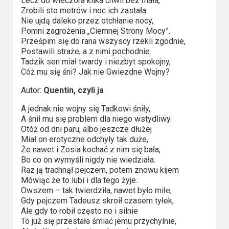
Kino
Lecz do wieczora kilka chwil bez mała,
Zrobili sto metrów i noc ich zastała.
polskie
Nie ujdą daleko przez otchłanie nocy,
Pomni zagrożenia „Ciemnej Strony Mocy”.
Komedie
Prześpim się do rana wszyscy rzekli zgodnie,
Postawili straże, a z nimi pochodnie.
Korea
Tadzik sen miał twardy i niezbyt spokojny,
Cóż mu się śni? Jak nie Gwiezdne Wojny?
Południowa
Autor:
Quentin, czyli ja
Filmy
A jednak nie wojny się Tadkowi śniły,
oparte
A śnił mu się problem dla niego wstydliwy.
na
Otóż od dni paru, albo jeszcze dłużej
Miał on erotyczne odchyły tak duże,
faktach
Że nawet i Zosia kochać z nim się bała,
Bo co on wymyśli nigdy nie wiedziała.
Thrillery
Raz ją trachnął pejczem, potem znowu kijem
Mówiąc że to lubi i dla tego żyje.
Streaming
Owszem – tak twierdziła, nawet było miłe,
Gdy pejczem Tadeusz skroił czasem tyłek,
Amazon
Ale gdy to robił często no i silnie
To już się przestała śmiać jemu przychylnie,
Prime