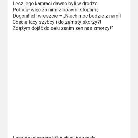
Kategorie
Lecz jego kamraci dawno byli w drodze.
Pobiegł więc za nimi z bosymi stopami,
Bollywood
Dogonił ich wreszcie – „Niech moc bedzie z nami!
Coście tacy szybcy i do zemsty skorzy?!
&
Zdążym dojść do celu zanim sen nas zmorzy!”
s-
ka
Filmy
dokumentalne
Horrory
Kino
azjatyckie
Kino
europejskie