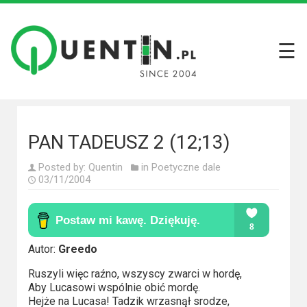
☰
Filmy
Wszystkie
recenzje
filmów
PAN TADEUSZ 2 (12;13)
Krótkie
Posted by:
Quentin
in
Poetyczne dale
recenzje
03/11/2004
Seriale
Wszystkie
Autor:
Greedo
recenzje
Ruszyli więc raźno, wszyscy zwarci w hordę,
seriali
Aby Lucasowi wspólnie obić mordę.
Hejże na Lucasa! Tadzik wrzasnął srodze,