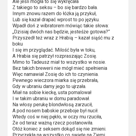
Ale jeśli mogła to się wykręcała
Video
Z takiego to seksu – bo się bardzo bała.
Innym znowu razem do łóżka ją przykuł,
Lub się kazał drapać wprost to po języku.
Apple
Wpadł doń z wibratorem mówiąc takie słowa:
TV
„Dzisiaj dwóch nas będzie, jesteśże gotowa?”
+
Przyszedł też wraz z Hrabią – kazał siąść mu z
boku
I się im przyglądać. Milość była w toku,
Disney+
A Hrabia się patrzył rozpraszając Zosię.
Mimo to Tadeusz miał to wszystko w nosie.
HBO
Bez takich brewerii nie mógł mieć spełnienia
Max
Więc namawiał Zosię do ich to czynienia.
Pewnego wieczora miarka się przebrała,
Gdy w ubraniu damy jego to ujrzała.
Netflix
Miał na sobie kieckę, usta pomalował
I w takim ubraniu w domu paradował.
Sky
Na włosy perukę blondwłosą zarzucił,
Showtime
A pod nosem babskie przeboje był nucił.
Wtedy coś w niej pękło, w oczy mu rzuciła,
Że od teraz ważną rzecz postanowiła.
Podsumowania
Otóż koniec z seksem dokąd się nie zmieni.
Przyrzekła na wszystko co swięte na Ziemi.