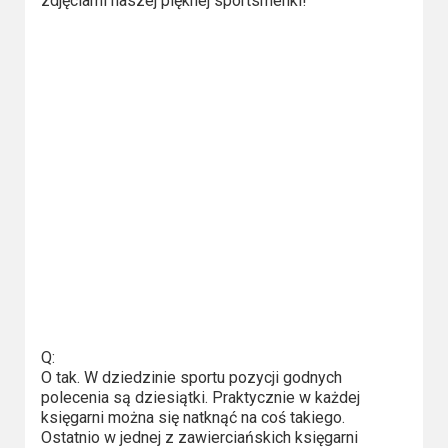
zdjęciami naszej pięknej sportsmenki!
Video
Apple
TV
+
Disney+
HBO
Max
Netflix
Sky
Q:
Showtime
O tak. W dziedzinie sportu pozycji godnych
polecenia są dziesiątki. Praktycznie w każdej
Podsumowania
księgarni można się natknąć na coś takiego.
Ostatnio w jednej z zawierciańskich księgarni