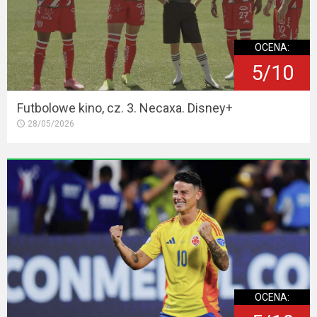
OCENA:
5/10
Futbolowe kino, cz. 3. Necaxa. Disney+
28/05/2026
OCENA: