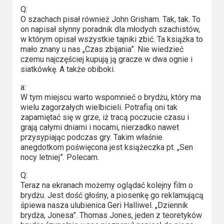
Q:
O szachach pisał również John Grisham. Tak, tak. To
on napisał słynny poradnik dla młodych szachistów,
w którym opisał wszystkie tajniki zbić. Ta książka to
mało znany u nas „Czas zbijania”. Nie wiedzieć
czemu najczęściej kupują ją gracze w dwa ognie i
siatkówkę. A także obiboki.
a:
W tym miejscu warto wspomnieć o brydżu, który ma
wielu zagorzałych wielbicieli. Potrafią oni tak
zapamiętać się w grze, iż tracą poczucie czasu i
grają całymi dniami i nocami, nierzadko nawet
przysypiając podczas gry. Takim właśnie
anegdotkom poświęcona jest książeczka pt. „Sen
nocy letniej”. Polecam.
Q:
Teraz na ekranach możemy oglądać kolejny film o
brydżu. Jest dość głośny, a piosenkę go reklamującą
śpiewa nasza ulubienica Geri Halliwel. „Dziennik
brydża, Jonesa”. Thomas Jones, jeden z teoretyków