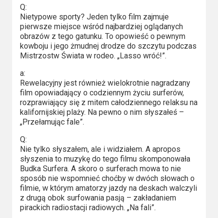
Q:
Nietypowe sporty? Jeden tylko film zajmuje
pierwsze miejsce wśród najbardziej oglądanych
obrazów z tego gatunku. To opowieść o pewnym
kowboju i jego żmudnej drodze do szczytu podczas
Mistrzostw Świata w rodeo. „Lasso wróć!”.
a:
Rewelacyjny jest również wielokrotnie nagradzany
film opowiadający o codziennym życiu surferów,
rozprawiający się z mitem całodziennego relaksu na
kalifornijskiej plaży. Na pewno o nim słyszałeś –
„Przełamując fale”.
Q:
Nie tylko słyszałem, ale i widziałem. A apropos
słyszenia to muzykę do tego filmu skomponowała
Budka Surfera. A skoro o surferach mowa to nie
sposób nie wspomnieć choćby w dwóch słowach o
filmie, w którym amatorzy jazdy na deskach walczyli
z drugą obok surfowania pasją – zakładaniem
pirackich radiostacji radiowych. „Na fali”.