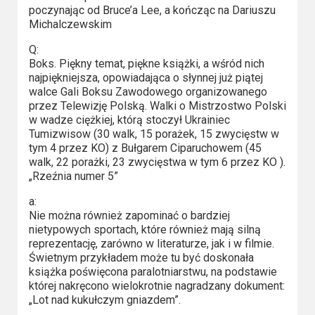
poczynając od Bruce’a Lee, a kończąc na Dariuszu
Michalczewskim
Q:
Boks. Piękny temat, piękne książki, a wśród nich
najpiękniejsza, opowiadająca o słynnej już piątej
walce Gali Boksu Zawodowego organizowanego
przez Telewizję Polską. Walki o Mistrzostwo Polski
w wadze ciężkiej, którą stoczył Ukrainiec
Tumizwisow (30 walk, 15 porażek, 15 zwycięstw w
tym 4 przez KO) z Bułgarem Ciparuchowem (45
walk, 22 porażki, 23 zwycięstwa w tym 6 przez KO ).
„Rzeźnia numer 5”
a:
Nie można również zapominać o bardziej
nietypowych sportach, które również mają silną
reprezentację, zarówno w literaturze, jak i w filmie.
Świetnym przykładem może tu być doskonała
książka poświęcona paralotniarstwu, na podstawie
której nakręcono wielokrotnie nagradzany dokument:
„Lot nad kukułczym gniazdem”.