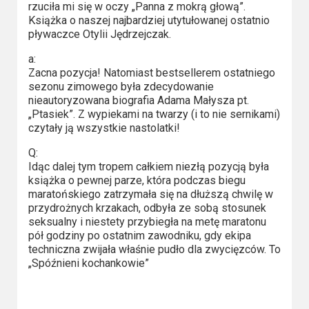
2023
rzuciła mi się w oczy „Panna z mokrą głową”.
Książka o naszej najbardziej utytułowanej ostatnio
2022
pływaczce Otylii Jędrzejczak.
a:
2021
Zacna pozycja! Natomiast bestsellerem ostatniego
sezonu zimowego była zdecydowanie
2020
nieautoryzowana biografia Adama Małysza pt.
„Ptasiek”. Z wypiekami na twarzy (i to nie sernikami)
2019
czytały ją wszystkie nastolatki!
Q:
2018
Idąc dalej tym tropem całkiem niezłą pozycją była
książka o pewnej parze, która podczas biegu
2016
maratońskiego zatrzymała się na dłuższą chwilę w
przydrożnych krzakach, odbyła ze sobą stosunek
2017
seksualny i niestety przybiegła na metę maratonu
pół godziny po ostatnim zawodniku, gdy ekipa
techniczna zwijała właśnie pudło dla zwycięzców. To
2015
„Spóźnieni kochankowie”
2014