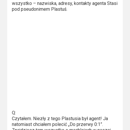
Kategorie
wszystko – nazwiska, adresy, kontakty agenta Stasi
pod pseudonimem Plastuś.
Bollywood
&
s-
ka
Filmy
dokumentalne
Horrory
Kino
azjatyckie
Kino
Q:
europejskie
Czytałem. Niezły z tego Plastusia był agent! Ja
natomiast chciałem polecić „Do przerwy 0:1”.