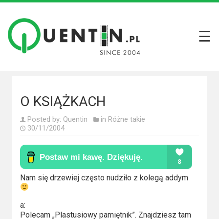
☰
Filmy
Wszystkie
recenzje
filmów
O KSIĄŻKACH
Krótkie
Posted by:
Quentin
in
Różne takie
recenzje
30/11/2004
Seriale
Wszystkie
Nam się drzewiej często nudziło z kolegą addym
recenzje
seriali
a:
Polecam „Plastusiowy pamiętnik”. Znajdziesz tam