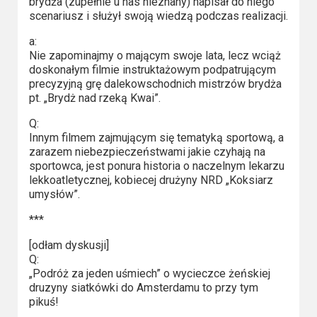
brydża (zupełnie u nas nieznany) napisał do niego
scenariusz i służył swoją wiedzą podczas realizacji.
a:
Nie zapominajmy o mającym swoje lata, lecz wciąż
doskonałym filmie instruktażowym podpatrującym
precyzyjną grę dalekowschodnich mistrzów brydża
pt. „Brydż nad rzeką Kwai”.
Q:
Innym filmem zajmującym się tematyką sportową, a
zarazem niebezpieczeństwami jakie czyhają na
sportowca, jest ponura historia o naczelnym lekarzu
lekkoatletycznej, kobiecej drużyny NRD „Koksiarz
umysłów”.
***
[odłam dyskusji]
Q:
„Podróż za jeden uśmiech” o wycieczce żeńskiej
druzyny siatkówki do Amsterdamu to przy tym
pikuś!