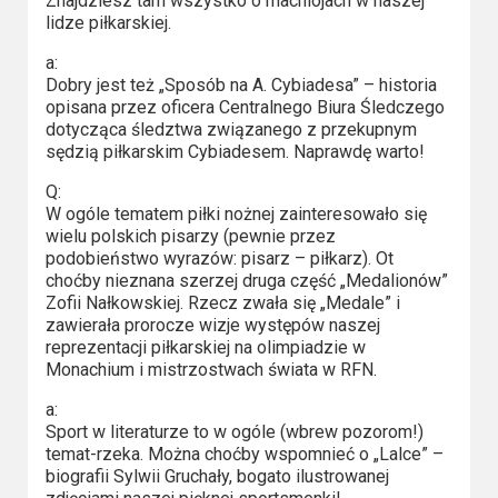
Kino
Znajdziesz tam wszystko o machlojach w naszej
lidze piłkarskiej.
polskie
a:
Komedie
Dobry jest też „Sposób na A. Cybiadesa” – historia
opisana przez oficera Centralnego Biura Śledczego
Korea
dotycząca śledztwa związanego z przekupnym
sędzią piłkarskim Cybiadesem. Naprawdę warto!
Południowa
Q:
Filmy
W ogóle tematem piłki nożnej zainteresowało się
wielu polskich pisarzy (pewnie przez
oparte
podobieństwo wyrazów: pisarz – piłkarz). Ot
na
choćby nieznana szerzej druga część „Medalionów”
Zofii Nałkowskiej. Rzecz zwała się „Medale” i
faktach
zawierała prorocze wizje występów naszej
reprezentacji piłkarskiej na olimpiadzie w
Thrillery
Monachium i mistrzostwach świata w RFN.
Streaming
a:
Sport w literaturze to w ogóle (wbrew pozorom!)
temat-rzeka. Można choćby wspomnieć o „Lalce” –
Amazon
biografii Sylwii Gruchały, bogato ilustrowanej
Prime