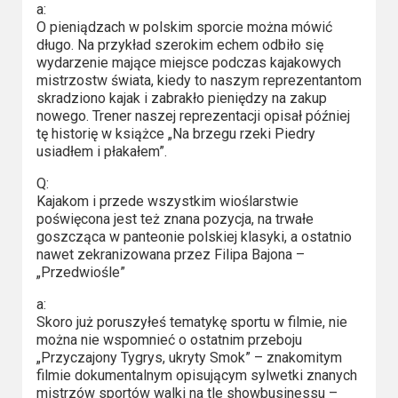
a:
O pieniądzach w polskim sporcie można mówić
długo. Na przykład szerokim echem odbiło się
wydarzenie mające miejsce podczas kajakowych
mistrzostw świata, kiedy to naszym reprezentantom
skradziono kajak i zabrakło pieniędzy na zakup
nowego. Trener naszej reprezentacji opisał później
tę historię w książce „Na brzegu rzeki Piedry
usiadłem i płakałem”.
Q:
Kajakom i przede wszystkim wioślarstwie
poświęcona jest też znana pozycja, na trwałe
goszcząca w panteonie polskiej klasyki, a ostatnio
nawet zekranizowana przez Filipa Bajona –
„Przedwiośle”
a:
Skoro już poruszyłeś tematykę sportu w filmie, nie
można nie wspomnieć o ostatnim przeboju
„Przyczajony Tygrys, ukryty Smok” – znakomitym
filmie dokumentalnym opisującym sylwetki znanych
mistrzów sportów walki na tle showbusinessu –