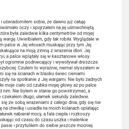
 i uświadomiłem sobie, że dawno już całuję
ieśmiało oczy i spojrzałem na jej uśmiechniętą
która była zaledwie kilka centymetrów od mojej
ą wargę. Uwielbiałem, gdy tak robiła. Wyglądałe w
em palce w Jej włosach muskając przy tym Jej
skakujące na moją zimną z wrażenia dłoń. Jej
yi, a palce wplątały się w kasztanowe włosy.
 był ogromnie podniecający i wywoływał dreszcze.
 szybciej. Czułem to wyraźnie, niemal słyszałem w
i się na ścianach w blasku świec cieniami.
szyły na spotkanie z Jej wargami. Nie było żadnych
e moje ciało od czubka mojej głowy aż po palce
ad nim. Nie byłem w stanie go powstrzymać, a
ie czekałem długo, ułamek sekundy zaledwie.
 się ze sobą wrażeniami z całego dnia, gdy się nie
ę na chwilkę i usiadła na moich kolanach oplatając
łunek nabierał mocy, a fala ciepła i rozkoszy
uskając od czasu do czasu uszka i maleńkie
 pasie i przytuliłem do siebie jeszcze mocniej.