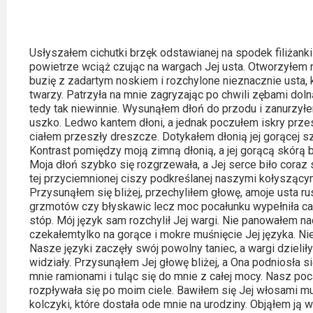
2023
2022
Usłyszałem cichutki brzęk odstawianej na spodek filiżanki
2021
powietrze wciąż czując na wargach Jej usta. Otworzyłem n
buzię z zadartym noskiem i rozchylone nieznacznie usta, 
twarzy. Patrzyła na mnie zagryzając po chwili zębami doln
2020
tedy tak niewinnie. Wysunąłem dłoń do przodu i zanurzył
uszko. Ledwo kantem dłoni, a jednak poczułem iskry prze
2019
ciałem przeszły dreszcze. Dotykałem dłonią jej gorącej sz
Kontrast pomiędzy moją zimną dłonią, a jej gorącą skórą
2018
Moja dłoń szybko się rozgrzewała, a Jej serce biło coraz
tej przyciemnionej ciszy podkreślanej naszymi kołyszącym
2016
Przysunąłem się bliżej, przechyliłem głowę, amoje usta ru
grzmotów czy błyskawic lecz moc pocałunku wypełniła cał
stóp. Mój język sam rozchylił Jej wargi. Nie panowałem n
2017
czekałemtylko na gorące i mokre muśnięcie Jej języka. N
Nasze języki zaczęły swój powolny taniec, a wargi dzieliły
2015
widziały. Przysunąłem Jej głowę bliżej, a Ona podniosła si
mnie ramionami i tuląc się do mnie z całej mocy. Nasz poca
2014
rozpływała się po moim ciele. Bawiłem się Jej włosami m
kolczyki, które dostała ode mnie na urodziny. Objąłem ją w