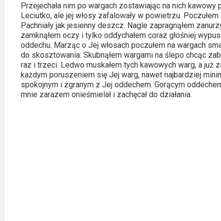
Przejechała nim po wargach zostawiając na nich kawowy p
Video
Leciutko, ale jej włosy zafalowały w powietrzu. Poczułem 
Pachniały jak jesienny deszcz. Nagle zapragnąłem zanurzyć
Apple
zamknąłem oczy i tylko oddychałem coraz głośniej wypus
oddechu. Marząc o Jej włosach poczułem na wargach sma
TV
do skosztowania. Skubnąłem wargami na ślepo chcąc zabr
+
raz i trzeci. Ledwo muskałem tych kawowych warg, a już z
każdym poruszeniem się Jej warg, nawet najbardziej mini
Disney+
spokojnym i zgranym z Jej oddechem. Gorącym oddechem, 
mnie zarazem onieśmielał i zachęcał do działania.
HBO
Max
Netflix
Sky
Showtime
Podsumowania