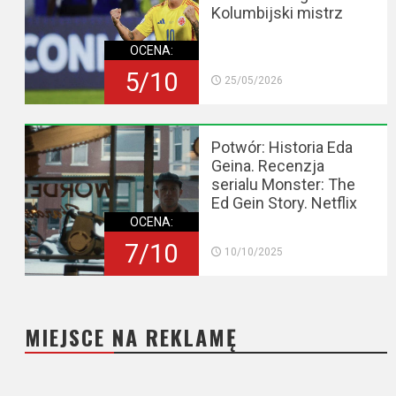
Kolumbijski mistrz
OCENA:
5/10
25/05/2026
Potwór: Historia Eda
Geina. Recenzja
serialu Monster: The
Ed Gein Story. Netflix
OCENA:
7/10
10/10/2025
MIEJSCE NA REKLAMĘ