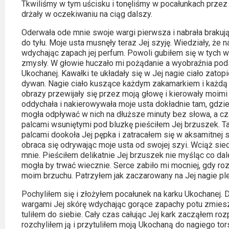
Tkwiliśmy w tym uścisku i tonęliśmy w pocałunkach przez 
drżały w oczekiwaniu na ciąg dalszy.
Oderwała ode mnie swoje wargi pierwsza i nabrała brakuj
do tyłu. Moje usta musnęły teraz Jej szyję. Wiedziały, że
wdychając zapach jej perfum. Powoli gubiłem się w tych w
zmysły. W głowie huczało mi pożądanie a wyobraźnia pod
Ukochanej. Kawałki te układały się w Jej nagie ciało zato
dywan. Nagie ciało kuszące każdym zakamarkiem i każdą 
obrazy przewijały się przez moją głowę i kierowały moimi
oddychała i nakierowywała moje usta dokładnie tam, gdzie n
mogła odpływać w nich na dłuższe minuty bez słowa, a cz
palcami wsuniętymi pod bluzkę pieściłem Jej brzuszek. Ta
palcami dookoła Jej pępka i zatracałem się w aksamitnej
obraca się odrywając moje usta od swojej szyi. Wciąż sie
mnie. Pieściłem delikatnie Jej brzuszek nie myśląc co dalej
mogła by trwać wiecznie. Serce zabiło mi mocniej, gdy roz
moim brzuchu. Patrzyłem jak zaczarowany na Jej nagie ple
Pochyliłem się i złożyłem pocałunek na karku Ukochanej.
wargami Jej skórę wdychając gorące zapachy potu zmie
tuliłem do siebie. Cały czas całując Jej kark zacząłem rozp
rozchyliłem ją i przytuliłem moją Ukochaną do nagiego to