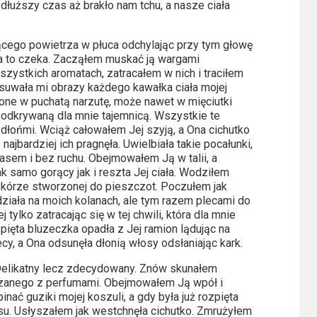
dłuższy czas aż brakło nam tchu, a nasze ciała
ącego powietrza w płuca odchylając przy tym głowę
 na to czeka. Zacząłem muskać ją wargami
szystkich aromatach, zatracałem w nich i traciłem
suwała mi obrazy każdego kawałka ciała mojej
pione w puchatą narzutę, może nawet w mięciutki
odkrywaną dla mnie tajemnicą. Wszystkie te
 dłońmi. Wciąż całowałem Jej szyją, a Ona cichutko
ajbardziej ich pragnęła. Uwielbiała takie pocałunki,
asem i bez ruchu. Obejmowałem Ją w talii, a
k samo gorący jak i reszta Jej ciała. Wodziłem
 skórze stworzonej do pieszczot. Poczułem jak
działa na moich kolanach, ale tym razem plecami do
 tylko zatracając się w tej chwili, która dla mnie
pięta bluzeczka opadła z Jej ramion lądując na
cy, a Ona odsunęła dłonią włosy odsłaniając kark.
 Delikatny lecz zdecydowany. Znów skunałem
szanego z perfumami. Obejmowałem Ją wpół i
inać guziki mojej koszuli, a gdy była już rozpięta
rsu. Usłyszałem jak westchnęła cichutko. Zmrużyłem