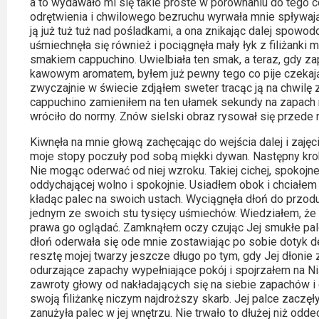
Kino
a to wydawało mi się takie proste w porównaniu do tego c
odrętwienia i chwilowego bezruchu wyrwała mnie spływaj
polskie
ją już tuż tuż nad pośladkami, a ona znikając dalej spowo
uśmiechnęła się również i pociągnęła mały łyk z filiżanki 
Komedie
smakiem cappuchino. Uwielbiała ten smak, a teraz, gdy z
kawowym aromatem, byłem już pewny tego co pije czekając 
Korea
zwyczajnie w świecie zdjąłem sweter tracąc ją na chwilę 
Południowa
cappuchino zamieniłem na ten ułamek sekundy na zapach
wróciło do normy. Znów sielski obraz rysował się przede 
Filmy
Kiwnęła na mnie głową zachęcając do wejścia dalej i zajęci
oparte
moje stopy poczuły pod sobą miękki dywan. Następny krok,
Nie mogąc oderwać od niej wzroku. Takiej cichej, spokojne
na
oddychającej wolno i spokojnie. Usiadłem obok i chciałe
faktach
kładąc palec na swoich ustach. Wyciągnęła dłoń do przodu
jednym ze swoich stu tysięcy uśmiechów. Wiedziałem, że te
prawa go oglądać. Zamknąłem oczy czując Jej smukłe palce
Thrillery
dłoń oderwała się ode mnie zostawiając po sobie dotyk d
resztę mojej twarzy jeszcze długo po tym, gdy Jej dłonie 
Streaming
odurzające zapachy wypełniające pokój i spojrzałem na Ni
zawroty głowy od nakładających się na siebie zapachów i c
Amazon
swoją filiżankę niczym najdroższy skarb. Jej palce zaczęł
Prime
zanużyła palec w jej wnętrzu. Nie trwało to dłużej niż oddec