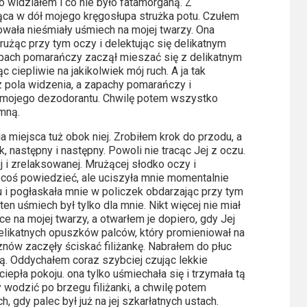
o widziałem i co nie było fatamorganą. Z
ąca w dół mojego kręgosłupa strużka potu. Czułem
dowała nieśmiały uśmiech na mojej twarzy. Ona
mrużąc przy tym oczy i delektując się delikatnym
apach pomarańczy zaczął mieszać się z delikatnym
ciepliwie na jakikolwiek mój ruch. A ja tak
z pola widzenia, a zapachy pomarańczy i
 mojego dezodorantu. Chwilę potem wszystko
mną.
a miejsca tuż obok niej. Zrobiłem krok do przodu, a
 następny i następny. Powoli nie tracąc Jej z oczu.
j i zrelaksowanej. Mrużącej słodko oczy i
m coś powiedzieć, ale uciszyła mnie momentalnie
 i pogłaskała mnie w policzek obdarzając przy tym
n uśmiech był tylko dla mnie. Nikt więcej nie miał
 na mojej twarzy, a otwarłem je dopiero, gdy Jej
elikatnych opuszków palców, który promieniował na
znów zaczęły ściskać filiżankę. Nabrałem do płuc
ą. Oddychałem coraz szybciej czując lekkie
iepła pokoju. ona tylko uśmiechała się i trzymała tą
y wodzić po brzegu filiżanki, a chwilę potem
h, gdy palec był już na jej szkarłatnych ustach.