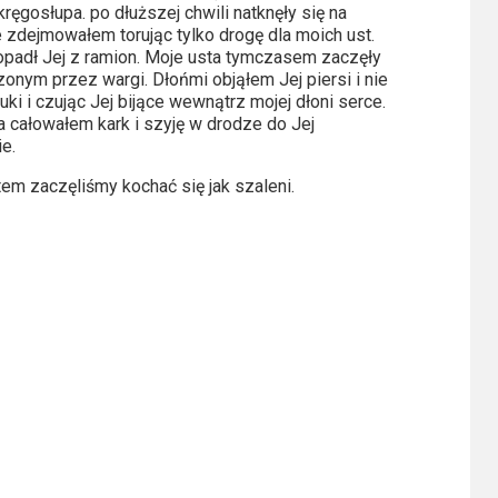
ręgosłupa. po dłuższej chwili natknęły się na
e zdejmowałem torując tylko drogę dla moich ust.
 opadł Jej z ramion. Moje usta tymczasem zaczęły
onym przez wargi. Dłońmi objąłem Jej piersi i nie
i i czując Jej bijące wewnątrz mojej dłoni serce.
ja całowałem kark i szyję w drodze do Jej
e.
em zaczęliśmy kochać się jak szaleni.