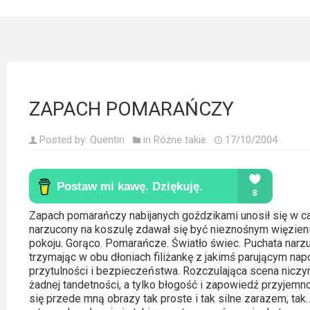
Kategorie
Bollywood
&
s-
ka
ZAPACH POMARAŃCZY
Filmy
Posted by:
Quentin
in
Różne takie
17/10/2004
dokumentalne
Horrory
Kino
Zapach pomarańczy nabijanych goździkami unosił się w ca
azjatyckie
narzucony na koszulę zdawał się być nieznośnym więzien
pokoju. Gorąco. Pomarańcze. Światło świec. Puchata narzu
Kino
trzymając w obu dłoniach filiżankę z jakimś parującym na
przytulności i bezpieczeństwa. Rozczulająca scena niczy
europejskie
żadnej tandetności, a tylko błogość i zapowiedź przyjemn
się przede mną obrazy tak proste i tak silne zarazem, ta