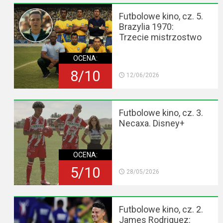
Futbolowe kino, cz. 5.
Brazylia 1970:
Trzecie mistrzostwo
OCENA:
8/10
12/06/2026
Futbolowe kino, cz. 3.
Necaxa. Disney+
OCENA:
5/10
28/05/2026
Futbolowe kino, cz. 2.
James Rodriguez: