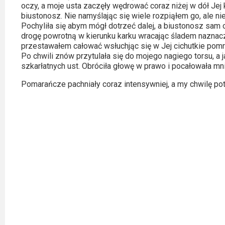
oczy, a moje usta zaczęły wędrować coraz niżej w dół Jej k
biustonosz. Nie namyślając się wiele rozpiąłem go, ale ni
Pochyliła się abym mógł dotrzeć dalej, a biustonosz sam
drogę powrotną w kierunku karku wracając śladem naznacz
przestawałem całować wsłuchjąc się w Jej cichutkie pomruk
Po chwili znów przytulała się do mojego nagiego torsu, a 
szkarłatnych ust. Obróciła głowę w prawo i pocałowała mni
Pomarańcze pachniały coraz intensywniej, a my chwilę pot