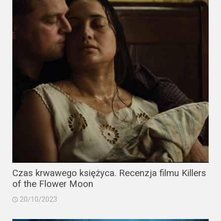
Video
Apple
TV
+
Disney+
HBO
Max
Netflix
Sky
Czas krwawego księżyca. Recenzja filmu Killers
Showtime
of the Flower Moon
20/10/2023
Podsumowania