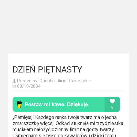
Kategorie
Bollywood
&
s-
ka
Filmy
dokumentalne
DZIEŃ PIĘTNASTY
Horrory
Posted by:
Quentin
in
Różne takie
08/10/2004
Kino
azjatyckie
Kino
„Pamiętaj! Każdego ranka twoja twarz ma o jedną
europejskie
zmarszczkę więcej. Odkąd stuknęła mi trzydziestka
musiałam nałożyć dzienny limit na gesty twarzy.
Uśmiecham się tylko do kawalerów i dzięki temu