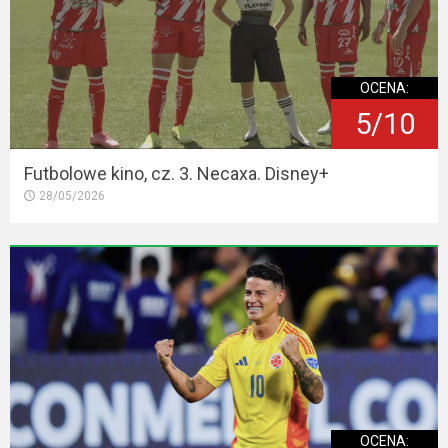
OCENA:
5/10
Futbolowe kino, cz. 3. Necaxa. Disney+
28/05/2026
OCENA: