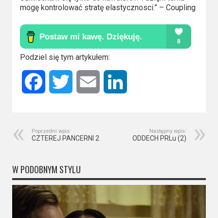
Kino
mogę kontrolować stratę elastycznosci.” – Coupling
polskie
Komedie
Korea
Podziel się tym artykułem:
Południowa
Facebook
Twitter
Email
LinkedIn
Filmy
oparte
na
Poprzedni wpis:
Następny wpis:
faktach
CZTEREJ PANCERNI 2
ODDECH PRLu (2)
Thrillery
W PODOBNYM STYLU
Streaming
Amazon
Prime