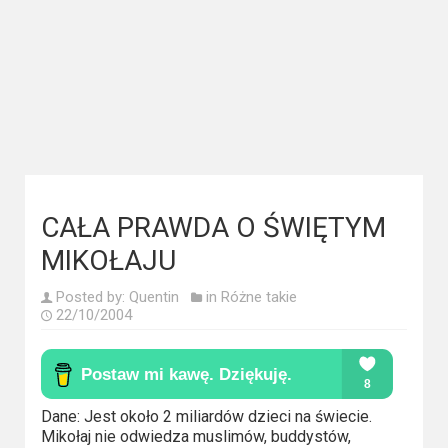
Kategorie
Bollywood
&
s-
ka
Filmy
dokumentalne
CAŁA PRAWDA O ŚWIĘTYM
Horrory
MIKOŁAJU
Kino
Posted by:
Quentin
in
Różne takie
22/10/2004
azjatyckie
Kino
europejskie
Dane: Jest około 2 miliardów dzieci na świecie.
Mikołaj nie odwiedza muslimów, buddystów,