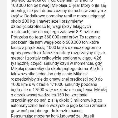
jednego dziecka ca 1 kg. daje nam to średnio
108.000 ton bez wagi Mikołaja. Ciężar który o ile się
Video
orientuję nie jest dopuszczony do ruchu w żadnym z
krajów. Dodatkowo normalny renifer może uciągnąć
Apple
około 200 kg. i nawet jeżeli przyjmiemy
TV
dziesięciokrotność tej wagi (przy latających
reniferach) nie da się tego załatwić 8-9 sztukami.
+
Potrzeba do tego 360.000 reniferów. To razem z
paczkami da nam wagę około 600.000 ton, które
Disney+
lecąc z prędkością 1000 km/s oznacza ogromne
opory powietrza. Nasze renifery rozgrzałyby się jak
HBO
meteor i zostały całkowicie spalone w ciągu 4,26
tysięcznej części sekundy czyli w momencie, gdy
Max
Mikołaj docierałby do około piątego domu. Ale to i
tak wszystko jedno, bo gdy sanie Mikołaja
Netflix
rozpędzałyby się do omawianej prędkości od 0 do
1000 km/s w czasie 1/1000 sekundy poddane
Sky
będą sile o 17500 większej niż siłą ciążenia. Mikołaj
o oczekiwanej wadze ca 150 kg. zostanie
Showtime
przyciśnięty do sań z siłą około 3 milionow kg. co
automatycznie łamie wszystkie jego kości i zmienia
Podsumowania
go w coś podobnego do kaszki mannej.
Reasumując możemy konkludować że: Jezeli