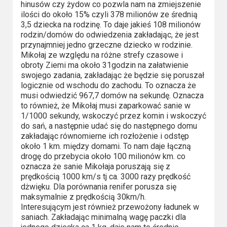
Kino
hinusów czy żydow co pozwla nam na zmiejszenie
polskie
ilości do około 15% czyli 378 milionów ze średnią
3,5 dziecka na rodzinę. To daje jakieś 108 milionów
rodzin/domów do odwiedzenia zakładając, że jest
Komedie
przynajmniej jedno grzeczne dziecko w rodzinie.
Mikołaj ze względu na różne strefy czasowe i
Korea
obroty Ziemi ma około 31godzin na załatwienie
Południowa
swojego zadania, zakładając że będzie się poruszał
logicznie od wschodu do zachodu. To oznacza że
musi odwiedzić 967,7 domów na sekundę. Oznacza
Filmy
to również, że Mikołaj musi zaparkować sanie w
oparte
1/1000 sekundy, wskoczyć przez komin i wskoczyć
na
do sań, a następnie udać się do następnego domu
zakładając równomierne ich rozłożenie i odstęp
faktach
około 1 km. między domami. To nam daje łączną
drogę do przebycia około 100 milionów km. co
Thrillery
oznacza że sanie Mikołaja poruszają się z
prędkością 1000 km/s tj ca. 3000 razy prędkość
Streaming
dżwięku. Dla porównania renifer porusza się
maksymalnie z prędkością 30km/h.
Interesującym jest również przewożony ładunek w
Amazon
saniach. Zakładając minimalną wagę paczki dla
Prime