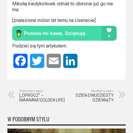
2023
Mikołaj kiedykolwiek istniał to obecnie już go nie
ma.
2022
[znalezione milion lat temu na Usenecie]
2021
2020
Podziel się tym artykułem:
2019
Facebook
Twitter
Email
LinkedIn
2018
2016
Poprzedni wpis:
Następny wpis:
2017
[„OPRÓCZ” –
DZIEŃ DWUDZIESTY
MAANAM/GOLDEN LIFE]
DZIEWIĄTY
2015
W PODOBNYM STYLU
2014