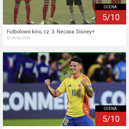
OCENA:
5/10
Futbolowe kino, cz. 3. Necaxa. Disney+
28/05/2026
OCENA:
5/10