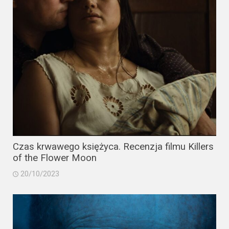
Video
Apple
TV
+
Disney+
HBO
Max
Czas krwawego księżyca. Recenzja filmu Killers
Netflix
of the Flower Moon
Sky
20/10/2023
Showtime
Podsumowania