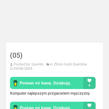
Kategorie
Bollywood
&
s-
ka
Filmy
dokumentalne
(05)
Horrory
Posted by:
Quentin
in
Złote myśli Quentina
04/08/2004
Kino
azjatyckie
Kino
Komputer najlepszym przyjacielem mężczyzny.
europejskie