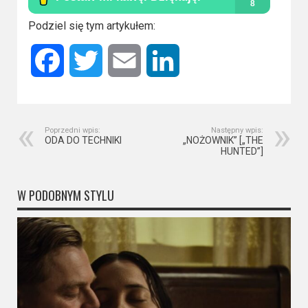
Kino
polskie
Podziel się tym artykułem:
Komedie
Facebook
Twitter
Email
LinkedIn
Korea
Południowa
Filmy
Poprzedni wpis:
Następny wpis:
ODA DO TECHNIKI
„NOŻOWNIK” [„THE
oparte
HUNTED”]
na
faktach
W PODOBNYM STYLU
Thrillery
Streaming
Amazon
Prime