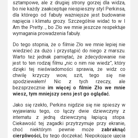
sztampowe, ale z drugiej strony gorzej dla widza,
bo nie każdy zaakceptuje niespieszny styl Perkinsa,
dla którego od fabuły ważniejsze jest budowanie
napięcia i klimatu grozy. Szczególnie widać to w I
Am the Pretty…, bo Zło we mnie jeszcze respektuje
wymagania prowadzenia fabuły.
Do tego stopnia, że o filmie Zło we mnie lepiej nie
wiedzieć za dużo i przystąpić do niego z marszu.
Warto też jednak pamiętać, że zdecydowanie nie
jest to ten rodzaj filmu „nic o nim nie wiedz”, który
dzięki tej nieświadomości sprawia, że widz co
chwilę krzyczy wow, szit, tego się nie
spodziewałem! Nic z tych rzeczy, ale
bezsprzecznie
im więcej o filmie Zło we mnie
wiesz, tym mniejszy sens jest go oglądać.
Jako się rzekło, Perkins nigdzie się nie spieszy w
wyjawianiu tego, co łączy dwie dziewczyny z
internatu z jedną dziewczyną łapiącą stopa.
Ciekawość tej zagadki przytrzymuje przy ekranie,
choć niektórym pewnie może
zabraknąć
cierpliwości,
by tego doczekać. Niepokojące ujęcia