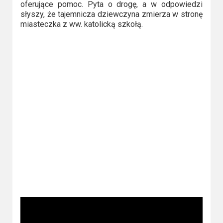
2023
oferujące pomoc. Pyta o drogę, a w odpowiedzi
słyszy, że tajemnicza dziewczyna zmierza w stronę
2022
miasteczka z ww. katolicką szkołą.
2021
2020
2019
2018
2016
2017
2015
2014