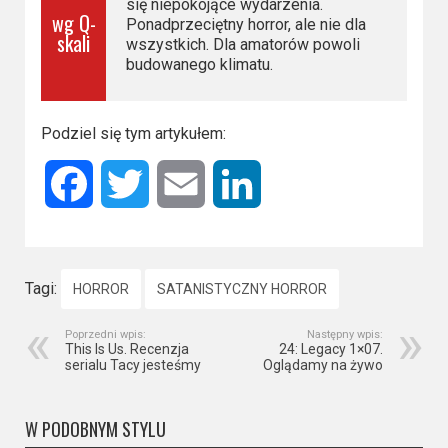
się niepokojące wydarzenia.
wg Q-
Ponadprzeciętny horror, ale nie dla
skali
wszystkich. Dla amatorów powoli
budowanego klimatu.
Podziel się tym artykułem:
Facebook
Twitter
Email
LinkedIn
Tagi:
HORROR
SATANISTYCZNY HORROR
Poprzedni wpis:
Następny wpis:
This Is Us. Recenzja
24: Legacy 1×07.
serialu Tacy jesteśmy
Oglądamy na żywo
W PODOBNYM STYLU