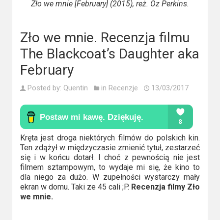
Kino
Zło we mnie [February] (2015), reż. Oz Perkins.
polskie
Komedie
Zło we mnie. Recenzja filmu
The Blackcoat’s Daughter aka
Korea
February
Południowa
Posted by:
Quentin
in
Recenzje
13/03/2017
Filmy
oparte
na
faktach
Kręta jest droga niektórych filmów do polskich kin.
Ten zdążył w międzyczasie zmienić tytuł, zestarzeć
Thrillery
się i w końcu dotarł. I choć z pewnością nie jest
filmem sztampowym, to wydaje mi się, że kino to
dla niego za dużo. W zupełności wystarczy mały
Streaming
ekran w domu. Taki ze 45 cali ;P.
Recenzja filmy Zło
we mnie.
Amazon
Prime