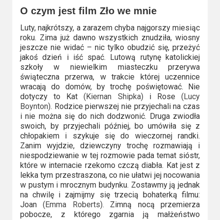
Video
O czym jest film Zło we mnie
Luty, najkrótszy, a zarazem chyba najgorszy miesiąc
Apple
roku. Zima już dawno wszystkich znudziła, wiosny
TV
jeszcze nie widać – nic tylko obudzić się, przeżyć
jakoś dzień i iść spać. Lutową rutynę katolickiej
+
szkoły w niewielkim miasteczku przerywa
świąteczna przerwa, w trakcie której uczennice
Disney+
wracają do domów, by trochę poświętować. Nie
dotyczy to Kat
(Kiernan Shipka)
i Rose
(Lucy
HBO
Boynton).
Rodzice pierwszej nie przyjechali na czas
i nie można się do nich dodzwonić. Druga zwiodła
Max
swoich, by przyjechali później, bo umówiła się z
chłopakiem i szykuje się do wieczornej randki.
Netflix
Zanim wyjdzie, dziewczyny trochę rozmawiają i
niespodziewanie w tej rozmowie pada temat sióstr,
Sky
które w internacie rzekomo czczą diabła. Kat jest z
lekka tym przestraszona, co nie ułatwi jej nocowania
Showtime
w pustym i mrocznym budynku. Zostawmy ją jednak
na chwilę i zajmijmy się trzecią bohaterką filmu:
Podsumowania
Joan
(Emma Roberts).
Zimną nocą przemierza
pobocze, z którego zgarnia ją małżeństwo