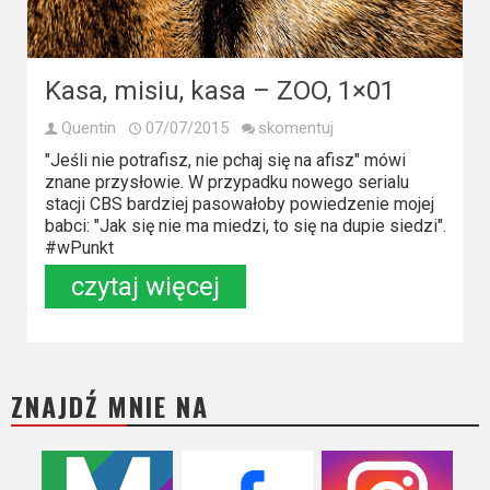
Kino
polskie
Komedie
Kasa, misiu, kasa – ZOO, 1×01
Korea
Quentin
07/07/2015
skomentuj
Południowa
"Jeśli nie potrafisz, nie pchaj się na afisz" mówi
znane przysłowie. W przypadku nowego serialu
stacji CBS bardziej pasowałoby powiedzenie mojej
Filmy
babci: "Jak się nie ma miedzi, to się na dupie siedzi".
oparte
#wPunkt
na
czytaj więcej
faktach
Thrillery
ZNAJDŹ MNIE NA
Streaming
Amazon
Prime