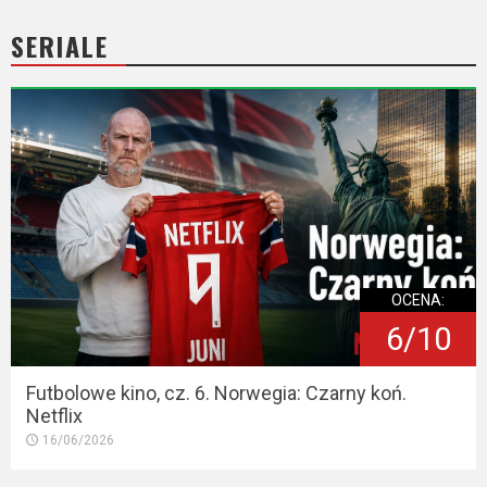
2023
SERIALE
2022
2021
2020
2019
2018
2016
OCENA:
6/10
2017
Futbolowe kino, cz. 6. Norwegia: Czarny koń.
2015
Netflix
16/06/2026
2014