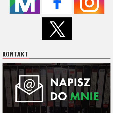
Video
Apple
TV
+
Disney+
KONTAKT
HBO
Max
Netflix
Sky
Showtime
Podsumowania