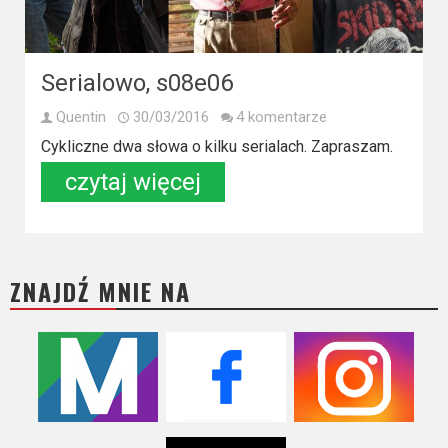
Kino
polskie
Komedie
Serialowo, s08e06
Korea
Quentin
30/03/2016
4 komentarze
Południowa
Cykliczne dwa słowa o kilku serialach. Zapraszam.
czytaj więcej
Filmy
oparte
na
faktach
ZNAJDŹ MNIE NA
Thrillery
Streaming
Amazon
Prime