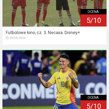
OCENA:
5/10
Futbolowe kino, cz. 3. Necaxa. Disney+
28/05/2026
OCENA:
5/10