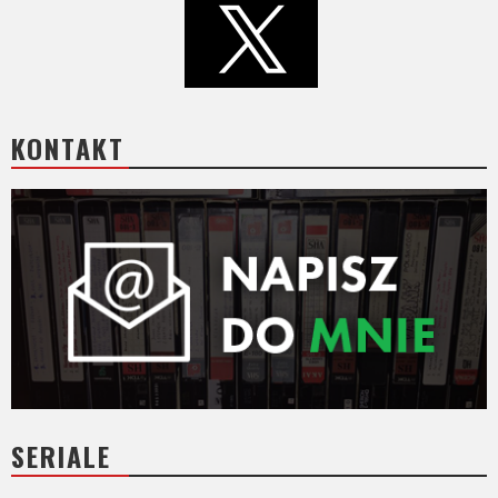
Video
Apple
TV
+
KONTAKT
Disney+
HBO
Max
Netflix
Sky
Showtime
SERIALE
Podsumowania