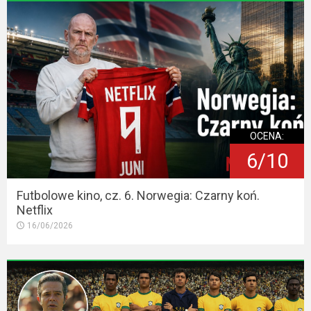
2023
2022
2021
2020
2019
OCENA:
6/10
2018
2016
Futbolowe kino, cz. 6. Norwegia: Czarny koń.
Netflix
2017
16/06/2026
2015
2014