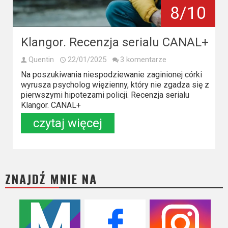
Kino
8/10
polskie
Komedie
Klangor. Recenzja serialu CANAL+
Korea
Quentin
22/01/2025
3 komentarze
Południowa
Na poszukiwania niespodziewanie zaginionej córki
wyrusza psycholog więzienny, który nie zgadza się z
pierwszymi hipotezami policji. Recenzja serialu
Filmy
Klangor. CANAL+
oparte
czytaj więcej
na
faktach
Thrillery
ZNAJDŹ MNIE NA
Streaming
Amazon
Prime