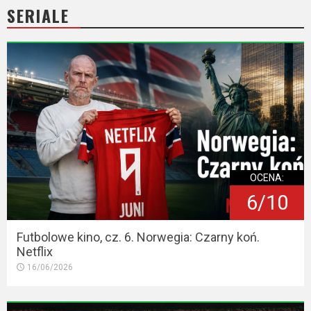
2023
SERIALE
2022
2021
2020
2019
2018
OCENA:
2016
6/10
2017
Futbolowe kino, cz. 6. Norwegia: Czarny koń.
Netflix
2015
16/06/2026
2014