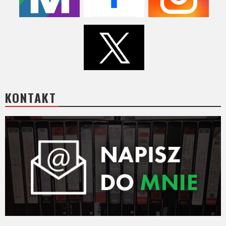
Video
Apple
TV
+
Disney+
KONTAKT
HBO
Max
Netflix
Sky
Showtime
Podsumowania