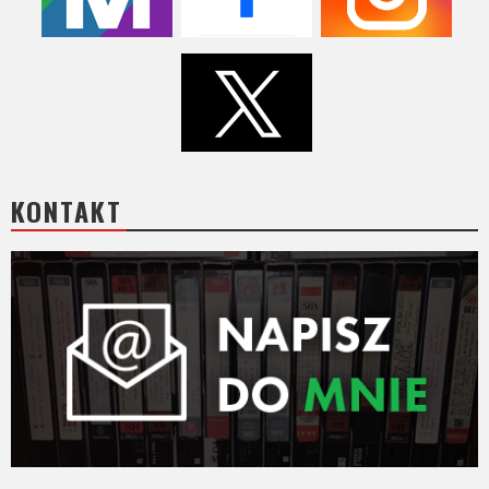
Video
Apple
TV
+
Disney+
KONTAKT
HBO
Max
Netflix
Sky
Showtime
Podsumowania