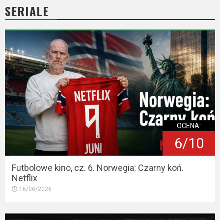
2023
SERIALE
2022
2021
2020
2019
2018
OCENA:
2016
6/10
2017
Futbolowe kino, cz. 6. Norwegia: Czarny koń.
Netflix
2015
16/06/2026
2014