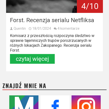
Kino
4/10
polskie
Komedie
Forst. Recenzja serialu Netfliksa
Korea
Quentin
18/01/2024
4 komentarze
Południowa
Komisarz z przeszłością rozpoczyna śledztwo w
sprawie tajemniczych trupów porozrzucanych w
różnych lokacjach Zakopanego. Recenzja serialu
Filmy
Forst.
oparte
czytaj więcej
na
faktach
Thrillery
ZNAJDŹ MNIE NA
Streaming
Amazon
Prime