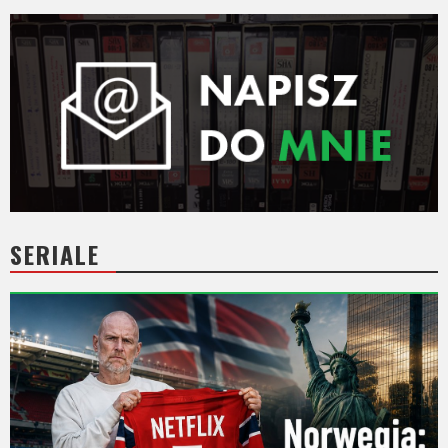
Video
Apple
TV
+
Disney+
HBO
Max
SERIALE
Netflix
Sky
Showtime
Podsumowania