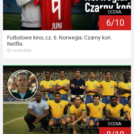
2023
OCENA:
2022
6/10
2021
Futbolowe kino, cz. 6. Norwegia: Czarny koń.
2020
Netflix
16/06/2026
2019
2018
2016
2017
2015
2014
OCENA: