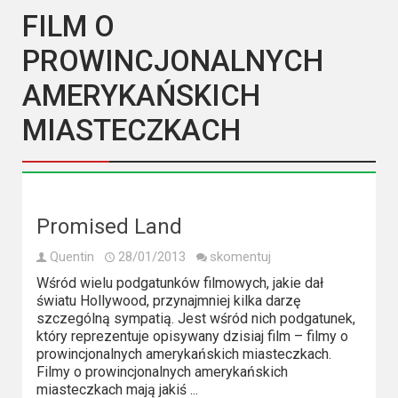
Kategorie
FILM O
Bollywood
PROWINCJONALNYCH
&
AMERYKAŃSKICH
s-
ka
MIASTECZKACH
Filmy
dokumentalne
Promised Land
Horrory
Quentin
28/01/2013
skomentuj
Kino
Wśród wielu podgatunków filmowych, jakie dał
azjatyckie
światu Hollywood, przynajmniej kilka darzę
szczególną sympatią. Jest wśród nich podgatunek,
Kino
który reprezentuje opisywany dzisiaj film – filmy o
prowincjonalnych amerykańskich miasteczkach.
europejskie
Filmy o prowincjonalnych amerykańskich
miasteczkach mają jakiś ...