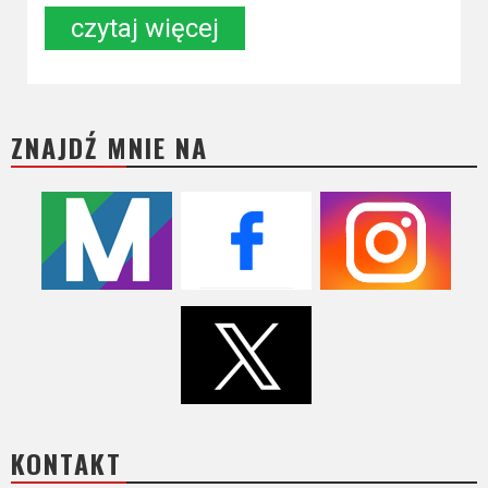
Kino
czytaj więcej
polskie
Komedie
Korea
ZNAJDŹ MNIE NA
Południowa
Filmy
oparte
na
faktach
Thrillery
Streaming
Amazon
KONTAKT
Prime