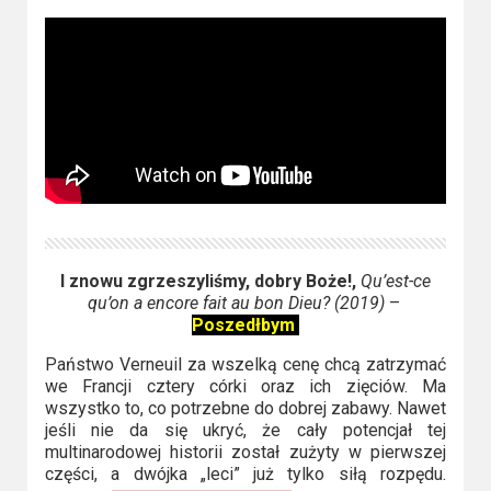
2023
2022
2021
2020
2019
2018
I znowu zgrzeszyliśmy, dobry Boże!,
Qu’est-ce
2016
qu’on a encore fait au bon Dieu? (2019)
–
Poszedłbym
2017
Państwo Verneuil za wszelką cenę chcą zatrzymać
we Francji cztery córki oraz ich zięciów. Ma
2015
wszystko to, co potrzebne do dobrej zabawy. Nawet
jeśli nie da się ukryć, że cały potencjał tej
2014
multinarodowej historii został zużyty w pierwszej
części, a dwójka „leci” już tylko siłą rozpędu.