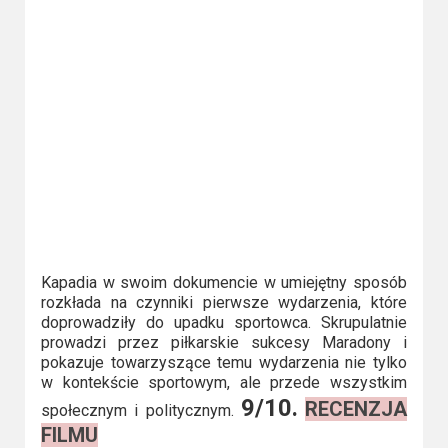
Video
Apple
TV
+
Disney+
HBO
Max
Kapadia w swoim dokumencie w umiejętny sposób
Netflix
rozkłada na czynniki pierwsze wydarzenia, które
doprowadziły do upadku sportowca. Skrupulatnie
Sky
prowadzi przez piłkarskie sukcesy Maradony i
Showtime
pokazuje towarzyszące temu wydarzenia nie tylko
w kontekście sportowym, ale przede wszystkim
9/10.
RECENZJA
Podsumowania
społecznym i politycznym.
FILMU