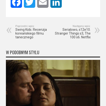
Facebook
Twitter
Email
LinkedIn
Poprzedni wpis:
Następny wpis:
Swing Kids. Recenzja
Serialowo, s12e10.
koreańskiego filmu
Stranger Things s3, The
tanecznego
100 s6. Netflix
W PODOBNYM STYLU