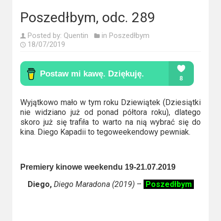
Kino
polskie
Poszedłbym, odc. 289
Komedie
Posted by:
Quentin
in
Poszedłbym
18/07/2019
Korea
Południowa
Filmy
Wyjątkowo mało w tym roku Dziewiątek (Dziesiątki
oparte
nie widziano już od ponad półtora roku), dlatego
na
skoro już się trafiła to warto na nią wybrać się do
kina. Diego Kapadii to tegoweekendowy pewniak.
faktach
Thrillery
Premiery kinowe weekendu 19-21.07.2019
Streaming
Diego,
Diego Maradona (2019)
–
Poszedłbym
Amazon
Prime