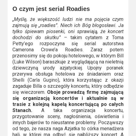
Video
O czym jest serial Roadies
„Myślę, że większość ludzi nie ma pojęcia czym
Apple
zajmują się „roadies”. Niech ich Bóg błogosławi. Ja
TV
tylko śpiewam piosenki, oni sprawiają, że koncert
dochodzi do skutku”
– takim cytatem z Toma
+
Petty’ego rozpoczyna się serial autorstwa
Camerona Crowe’a Roadies. Zaraz potem
Disney+
przenosimy się do pokoju hotelowego, w którym Bill
(Luke Wilson) baraszkuje z wyglądającą na nieletnią
HBO
dziewczyną urody azjatyckiej. Upojny poranek
Max
przerywa obsługa hotelowa ze śniadaniem oraz
Shelli (
Carla Gugino
), która korzystając z okazji
zagaduje Billa o szczegóły koncertu, który odbędzie
Netflix
się wieczorem.
Oboje prowadzą firmę zajmującą
się organizacją koncertów i aktualnie są w
Sky
trasie z kolejną kapelą koncertującą po całych
Showtime
Stanach.
A taka organizacja koncertu,
przygotowanie sceny, nagłośnienia, oświetlenia i
innych bajerów to nieustanne problemy. Począwszy
Podsumowania
od tego, że nasza naga Azjatka to córka menadżera
hali, w której ma odbyć się najbliższy koncert. A