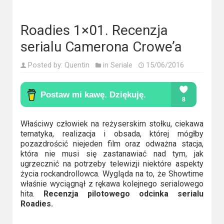
Kino
polskie
Roadies 1×01. Recenzja
Komedie
serialu Camerona Crowe’a
Korea
Posted by:
Quentin
in
Seriale
15/06/2016
Południowa
Filmy
oparte
na
Właściwy człowiek na reżyserskim stołku, ciekawa
tematyka, realizacja i obsada, której mógłby
faktach
pozazdrościć niejeden film oraz odważna stacja,
która nie musi się zastanawiać nad tym, jak
Thrillery
ugrzecznić na potrzeby telewizji niektóre aspekty
życia rockandrollowca. Wygląda na to, że Showtime
Streaming
właśnie wyciągnął z rękawa kolejnego serialowego
hita.
Recenzja pilotowego odcinka serialu
Roadies.
Amazon
Prime