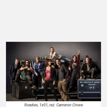
Kategorie
Bollywood
&
s-
ka
Filmy
dokumentalne
Horrory
Kino
azjatyckie
Kino
europejskie
Roadies, 1x01, reż. Cameron Crowe