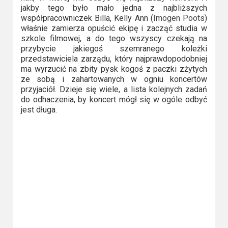
2023
jakby tego było mało jedna z najbliższych
współpracowniczek Billa, Kelly Ann (
Imogen Poots
)
2022
właśnie zamierza opuścić ekipę i zacząć studia w
szkole filmowej, a do tego wszyscy czekają na
2021
przybycie jakiegoś szemranego koleżki
przedstawiciela zarządu, który najprawdopodobniej
ma wyrzucić na zbity pysk kogoś z paczki zżytych
2020
ze sobą i zahartowanych w ogniu koncertów
przyjaciół. Dzieje się wiele, a lista kolejnych zadań
2019
do odhaczenia, by koncert mógł się w ogóle odbyć
jest długa.
2018
2016
2017
2015
2014