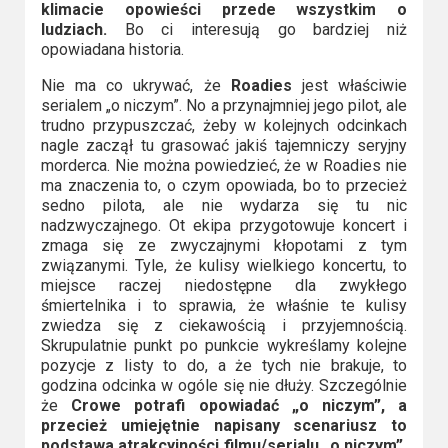
klimacie opowieści przede wszystkim o
ludziach.
Bo ci interesują go bardziej niż
opowiadana historia.
Nie ma co ukrywać, że
Roadies
jest właściwie
serialem „o niczym”. No a przynajmniej jego pilot, ale
trudno przypuszczać, żeby w kolejnych odcinkach
nagle zaczął tu grasować jakiś tajemniczy seryjny
morderca. Nie można powiedzieć, że w Roadies nie
ma znaczenia to, o czym opowiada, bo to przecież
sedno pilota, ale nie wydarza się tu nic
nadzwyczajnego. Ot ekipa przygotowuje koncert i
zmaga się ze zwyczajnymi kłopotami z tym
związanymi. Tyle, że kulisy wielkiego koncertu, to
miejsce raczej niedostępne dla zwykłego
śmiertelnika i to sprawia, że właśnie te kulisy
zwiedza się z ciekawością i przyjemnością.
Skrupulatnie punkt po punkcie wykreślamy kolejne
pozycje z listy to do, a że tych nie brakuje, to
godzina odcinka w ogóle się nie dłuży. Szczególnie
że
Crowe potrafi opowiadać „o niczym”, a
przecież umiejętnie napisany scenariusz to
podstawa atrakcyjności filmu/serialu „o niczym”.