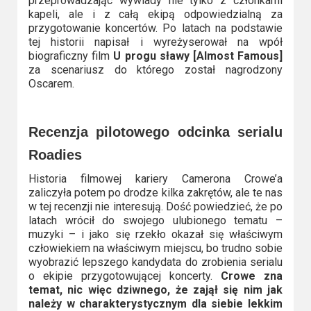
przeprowadzając wywiady nie tylko z członkami
kapeli, ale i z całą ekipą odpowiedzialną za
przygotowanie koncertów. Po latach na podstawie
tej historii napisał i wyreżyserował na wpół
biograficzny film
U progu sławy [Almost Famous]
za scenariusz do którego został nagrodzony
Oscarem.
Recenzja pilotowego odcinka serialu
Roadies
Historia filmowej kariery Camerona Crowe’a
zaliczyła potem po drodze kilka zakrętów, ale te nas
w tej recenzji nie interesują. Dość powiedzieć, że po
latach wrócił do swojego ulubionego tematu –
muzyki – i jako się rzekło okazał się właściwym
człowiekiem na właściwym miejscu, bo trudno sobie
wyobrazić lepszego kandydata do zrobienia serialu
o ekipie przygotowującej koncerty.
Crowe zna
temat, nic więc dziwnego, że zajął się nim jak
należy w charakterystycznym dla siebie lekkim