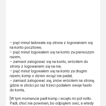
Kino
polskie
Komedie
Korea
Południowa
– pięć minut ładowała się strona z logowaniem się
Filmy
na konto pocztowe,
oparte
– pięć minut logowałem się na konto za pierwszym
razem,
na
– zamiast zalogować się na konto, wróciłem do
faktach
strony z logowaniem się na nie,
– pięć minut logowałem się na konto za drugim
razem; komp o dziwo wciąż nie padał,
Thrillery
– zamiast zalogować się, znów wróciłem na stronę,
gdzie w złości po raz trzeci podałem swoje hasło
Streaming
do konta,
Amazon
[W tym momencie padł komp i wcięło mi pół notki.
Padł, choć nie powinien, bo odpiąłem sieć, a wtedy
Prime