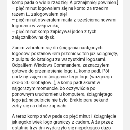
komp pada o wiele rzadziej. A prznajmniej powinien.]
Video
– pięć minut logowałem się na konto za trzecim
razem i… zalogowałem się!
Apple
– pięć minut otwierałem maila z sześcioma nowymi
logosami w załączniku,
TV
– pięć minut komp zapisywał jeden z tych
+
załączników na dysk.
Zanim zabrałem się do ściągania następnych
Disney+
logosów. postanowiłem przenieść ten już ściągnięty,
z pulpitu do katalogu ze wszystkimi logosami.
HBO
Odpaliłem Windows Commandera, zaznaczyłem
Max
gotowe do przeniesienia logo i… komp padł. Pół
godziny zajęło mi ściąganie tego logo (ważącego
około 30 kilobajtów…), a komp padł akurat w
Netflix
najgorszym momencie, bo oczywiście po
ponownym uruchomieniu komputera, ściągniętego
Sky
logo już na pulpicie nie było. Brakło paru sekund
Showtime
żeby się na dobre zapisało…
A teraz komp znów pada co pięć minut i ściągnięcie
Podsumowania
jakiegokolwiek logo graniczy z cudem. A że przez
ostatnie trzy dni wydarzyło się niepokojąco dużo