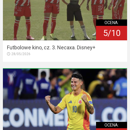
OCENA:
5/10
Futbolowe kino, cz. 3. Necaxa. Disney+
28/05/2026
OCENA: