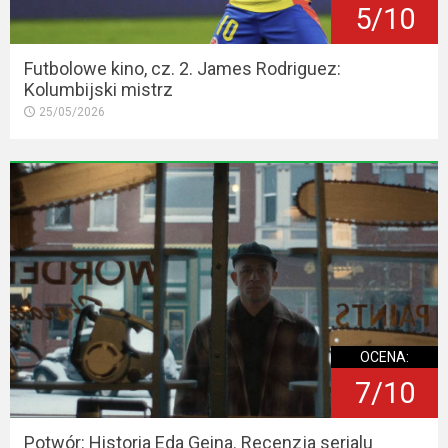
5/10
Futbolowe kino, cz. 2. James Rodriguez:
Kolumbijski mistrz
25/05/2026
OCENA:
7/10
Potwór: Historia Eda Geina. Recenzja serialu