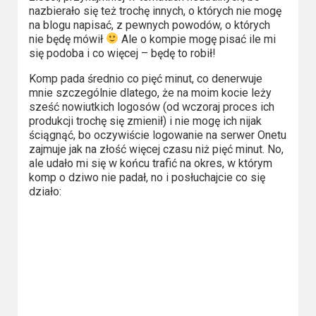
Kategorie
nazbierało się też trochę innych, o których nie mogę
na blogu napisać, z pewnych powodów, o których
Bollywood
nie będę mówił
Ale o kompie mogę pisać ile mi
&
się podoba i co więcej – będę to robił!
s-
Komp pada średnio co pięć minut, co denerwuje
mnie szczególnie dlatego, że na moim kocie leży
ka
sześć nowiutkich logosów (od wczoraj proces ich
produkcji trochę się zmienił) i nie mogę ich nijak
Filmy
ściągnąć, bo oczywiście logowanie na serwer Onetu
dokumentalne
zajmuje jak na złość więcej czasu niż pięć minut. No,
ale udało mi się w końcu trafić na okres, w którym
Horrory
komp o dziwo nie padał, no i posłuchajcie co się
działo:
Kino
azjatyckie
Kino
europejskie