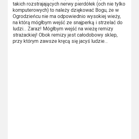
2023
takich rozstrajających nerwy pierdółek (och nie tylko
komputerowych) to należy dziękować Bogu, że w
2022
Ogrodzieńcu nie ma odpowiednio wysokiej wieży,
na którą mógłbym wejść ze snajperką i strzelać do
ludzi… Zaraz! Mógłbym wejść na wieżę remizy
2021
strażackiej! Obok remizy jest całodobowy sklep,
przy którym zawsze kręcą się jacyś ludzie…
2020
2019
2018
2016
2017
2015
2014