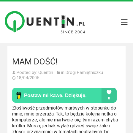
☰
Filmy
Wszystkie
recenzje
filmów
MAM DOŚĆ!
Krótkie
Posted by:
Quentin
in
Drogi Pamiętniczku
recenzje
18/04/2005
Seriale
Wszystkie
Złośliwość przedmiotów martwych w stosunku do
recenzje
mnie, mnie przeraża. Tak, to będzie kolejna notka o
seriali
komputerze, ale nie martwcie się, tym razem chyba
krótka. Muszę jednak wylać gdzieś swoje żale i
złości, przynajmniej w tematach neutralnych, bo