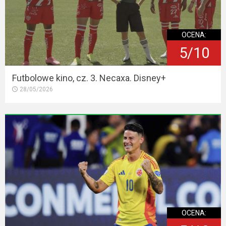
OCENA:
5/10
Futbolowe kino, cz. 3. Necaxa. Disney+
28/05/2026
OCENA: