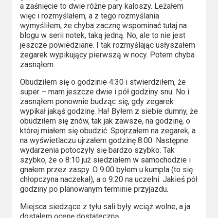
a zaśnięcie to dwie różne pary kaloszy. Leżałem
Video
więc i rozmyślałem, a z tego rozmyślania
wymyśliłem, że chyba zacznę wspominać tutaj na
Apple
blogu w serii notek, taką jedną. No, ale to nie jest
jeszcze powiedziane. I tak rozmyślając usłyszałem
TV
zegarek wypikujący pierwszą w nocy. Potem chyba
+
zasnąłem.
Obudziłem się o godzinie 4:30 i stwierdziłem, że
Disney+
super – mam jeszcze dwie i pół godziny snu. No i
zasnąłem ponownie budząc się, gdy zegarek
HBO
wypikał jakąś godzinę. Ha! Byłem z siebie dumny, że
Max
obudziłem się znów, tak jak zawsze, na godzinę, o
której miałem się obudzić. Spojrzałem na zegarek, a
Netflix
na wyświetlaczu ujrzałem godzinę 8:00. Następne
wydarzenia potoczyły się bardzo szybko. Tak
szybko, że o 8:10 już siedziałem w samochodzie i
Sky
gnałem przez zaspy. O 9:00 byłem u kumpla (to się
Showtime
chłopczyna naczekał), a o 9:20 na uczelni. Jakieś pół
godziny po planowanym terminie przyjazdu.
Podsumowania
Miejsca siedzące z tyłu sali były wciąż wolne, a ja
dostałem ocenę dostateczną.