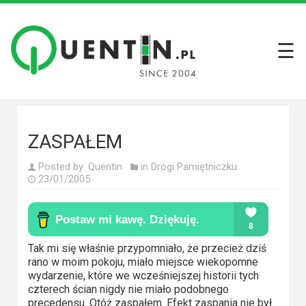
☰
Filmy
Wszystkie
recenzje
filmów
ZASPAŁEM
Krótkie
Posted by:
Quentin
in
Drogi Pamiętniczku
recenzje
23/01/2005
Seriale
Wszystkie
Tak mi się właśnie przypomniało, że przecież dziś
recenzje
rano w moim pokoju, miało miejsce wiekopomne
seriali
wydarzenie, które we wcześniejszej historii tych
czterech ścian nigdy nie miało podobnego
precedensu. Otóż zaspałem. Efekt zaspania nie był