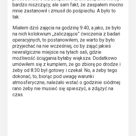
Kategorie
bardzo niszczący, ale sam fakt, że zaspałem mocno
mnie zastanowił i zmusił do pośpiechu. A było to
Bollywood
tak:
&
Miałem dziś zajęcia na godzinę 9:40, a jako, że było
s-
na nich kolokwium „zaliczające” ćwiczenia z badań
operacyjnych, to postanowiłem, że warto by było
ka
przyjechać na nie wcześniej, co by zająć jakieś
newralgiczne miejsce na tyłach sali, gdzie
Filmy
możliwość ściągania byłaby większa. Dodatkowo
dokumentalne
umówiłem się z kumplem, że go zbiorę po drodze i
żeby od 8:30 był gotowy i czekał. No, a żeby tego
Horrory
dokonać, to, biorąc pod uwagę warunki
atmosferyczne, należało wstać o godzinie siódmej
rano żeby nie musieć się spieszyć, a zdążyć na
Kino
czas.
azjatyckie
Kino
europejskie