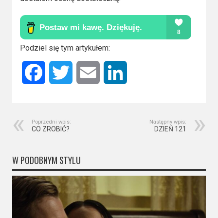
2023
2022
2021
Podziel się tym artykułem:
2020
Facebook
Twitter
Email
LinkedIn
2019
2018
Poprzedni wpis:
Następny wpis:
CO ZROBIĆ?
DZIEŃ 121
2016
2017
W PODOBNYM STYLU
2015
2014