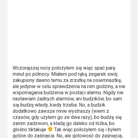
Kino
polskie
Komedie
Korea
Południowa
Filmy
oparte
Wczorajszej nocy położyłem się więc spać parę
minut po północy. Miałem pod ręką zegarek swój
na
zakupiony dawno temu za zrzutkę na osiemnastkę,
faktach
ale jedynie w celu sprawdzenia na nim godziny, a nie
wspomagania budzenia w postaci alarmu. Nigdy nie
nastawiam żadnych alarmów, ani budzików, bo sam
Thrillery
się budzę wtedy, kiedy trzeba. No, a budzik
dodatkowo zawsze mnie wystraszy (wiem z
Streaming
czasów, gdy użyłem go ze dwa razy), bo budzę się
zanim zadzwoni, a kładę go daleko od łóżka, bo
Amazon
głośno tiktakuje
Tak więc położyłem się i byłem
Prime
gotów do zaśnięcia. No, ale gotowość do zaśnięcia,