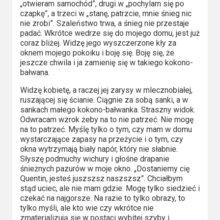
Kino
„otwieram samochód”, drugi w „pochylam się po
polskie
czapkę”, a trzeci w „stanę, patrzcie, mnie śnieg nic
nie zrobi”. Szaleństwo trwa, a śnieg nie przestaje
padać. Wkrótce wedrze się do mojego domu, jest już
Komedie
coraz bliżej. Widzę jego wyszczerzone kły za
oknem mojego pokoiku i boję się. Boję się, że
Korea
jeszcze chwila i ja zamienię się w takiego kokono-
Południowa
bałwana.
Widzę kobietę, a raczej jej zarysy w mlecznobiałej,
Filmy
ruszającej się ścianie. Ciągnie za sobą sanki, a w
oparte
sankach małego kokono-bałwanka. Straszny widok.
Odwracam wzrok żeby na to nie patrzeć. Nie mogę
na
na to patrzeć. Myślę tylko o tym, czy mam w domu
faktach
wystarczające zapasy na przeżycie i o tym, czy
okna wytrzymają biały napór, który nie słabnie.
Thrillery
Słyszę podmuchy wichury i głośne drapanie
śnieżnych pazurów w moje okno. „Dostaniemy cię
Quentin, jesteś juszszsz naszszsz”. Chciałbym
Streaming
stąd uciec, ale nie mam gdzie. Mogę tylko siedzieć i
czekać na najgorsze. Na razie to tylko obrazy, to
Amazon
tylko myśli, ale kto wie czy wkrótce nie
Prime
zmaterializują się w postaci wybitej szyby i