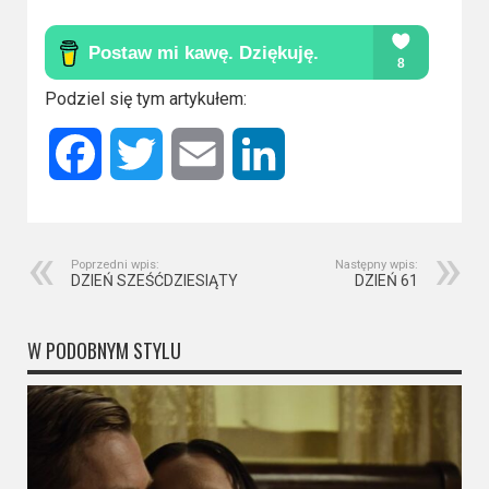
2023
2022
Podziel się tym artykułem:
2021
2020
Facebook
Twitter
Email
LinkedIn
2019
2018
Poprzedni wpis:
Następny wpis:
DZIEŃ SZEŚĆDZIESIĄTY
DZIEŃ 61
2016
W PODOBNYM STYLU
2017
2015
2014