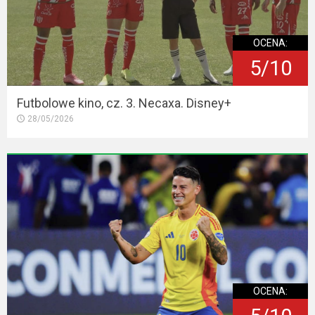
OCENA:
5/10
Futbolowe kino, cz. 3. Necaxa. Disney+
28/05/2026
OCENA: