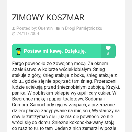
Kategorie
Bollywood
ZIMOWY KOSZMAR
&
Posted by:
Quentin
in
Drogi Pamiętniczku
s-
24/11/2004
ka
Filmy
dokumentalne
Fargo powróciło ze zdwojoną mocą. Za oknem
szaleństwo w kolorze wściekłobiałym. Śnieg
Horrory
atakuje z góry, śnieg atakuje z boku, śnieg atakuje z
dołu… gdzie się nie spojrzeć tam śnieg. Przerażeni
ludzie uciekają przed śnieżnobiałym zabójcą. Krzyki,
Kino
panika. W pobliskim sklepie wykupili cały cukier. W
azjatyckie
Biedronce mąkę i papier toaletowy. Sodoma i
Gomora. Samochody ryją w zaspach, a przerażone
Kino
dzieci płaczą zasypywane na miejscu, Wystarczy na
chwilę zatrzymać się i już ma się pewność, że nie
europejskie
wróci się do domu. Śnieżne kokono-bałwany stoją
co rusz to tu, to tam. Jeden z nich zamarzł w pozie