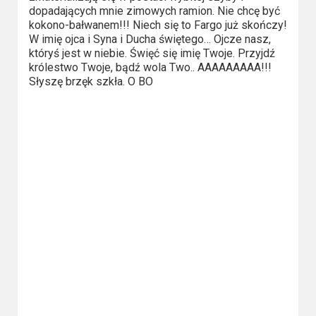
dopadających mnie zimowych ramion. Nie chcę być
Video
kokono-bałwanem!!! Niech się to Fargo już skończy!
W imię ojca i Syna i Ducha świętego… Ojcze nasz,
Apple
któryś jest w niebie. Święć się imię Twoje. Przyjdź
TV
królestwo Twoje, bądź wola Two.. AAAAAAAAA!!!
Słyszę brzęk szkła. O BO
+
Disney+
HBO
Max
Netflix
Sky
Showtime
Podsumowania