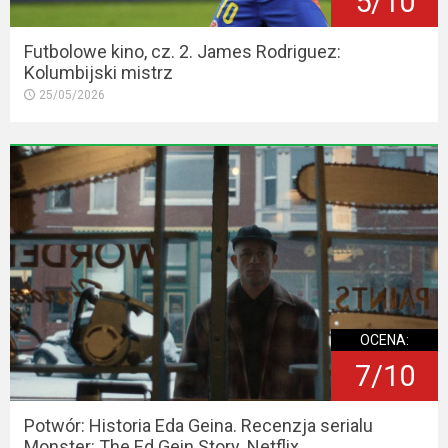
5/10
Futbolowe kino, cz. 2. James Rodriguez:
Kolumbijski mistrz
25/05/2026
OCENA:
7/10
Potwór: Historia Eda Geina. Recenzja serialu
Monster: The Ed Gein Story. Netflix