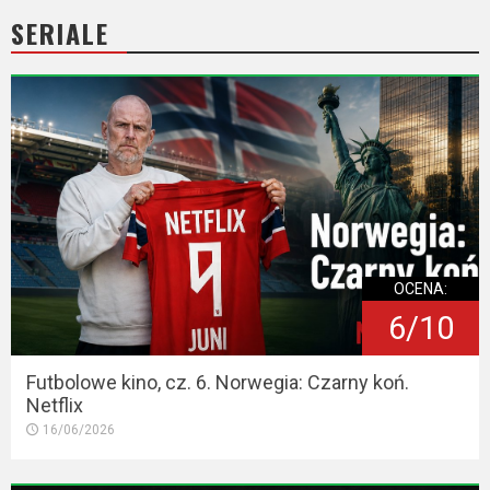
2023
SERIALE
2022
2021
2020
2019
2018
OCENA:
2016
6/10
2017
Futbolowe kino, cz. 6. Norwegia: Czarny koń.
2015
Netflix
16/06/2026
2014