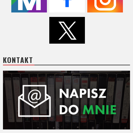
Video
Apple
TV
+
Disney+
KONTAKT
HBO
Max
Netflix
Sky
Showtime
Podsumowania