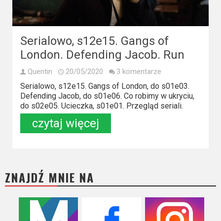
Kino
polskie
Komedie
Serialowo, s12e15. Gangs of
London. Defending Jacob. Run
Korea
Południowa
Quentin
20/05/2020
3 komentarze
Serialowo, s12e15. Gangs of London, do s01e03.
Filmy
Defending Jacob, do s01e06. Co robimy w ukryciu,
do s02e05. Ucieczka, s01e01. Przegląd seriali.
oparte
czytaj więcej
na
faktach
Thrillery
ZNAJDŹ MNIE NA
Streaming
Amazon
Prime