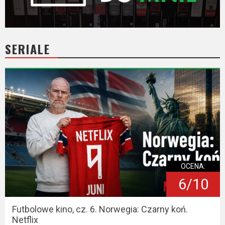
Video
Apple
SERIALE
TV
+
Disney+
HBO
Max
Netflix
OCENA:
Sky
6/10
Showtime
Podsumowania
Futbolowe kino, cz. 6. Norwegia: Czarny koń.
Netflix