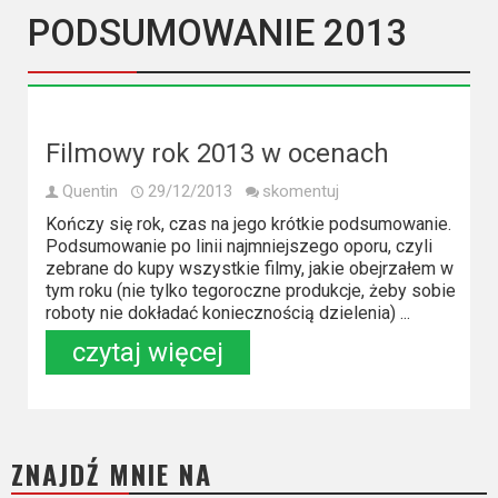
Kategorie
PODSUMOWANIE 2013
Bollywood
&
s-
ka
Filmowy rok 2013 w ocenach
Quentin
29/12/2013
skomentuj
Filmy
Kończy się rok, czas na jego krótkie podsumowanie.
dokumentalne
Podsumowanie po linii najmniejszego oporu, czyli
zebrane do kupy wszystkie filmy, jakie obejrzałem w
Horrory
tym roku (nie tylko tegoroczne produkcje, żeby sobie
roboty nie dokładać koniecznością dzielenia) ...
Kino
czytaj więcej
azjatyckie
Kino
europejskie
ZNAJDŹ MNIE NA