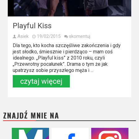
Kino
polskie
Komedie
Playful Kiss
Korea
Asiek
19/02/2015
skomentuj
Południowa
Dla tego, kto kocha szczęśliwe zakończenia i gdy
jest słodko, śmiesznie i pierdząco – mam coś
idealnego. „Playful kiss” z 2010 roku, czyli
Filmy
„Przewrotny pocałunek”. Drama o tym że jak
oparte
upatrzysz sobie przyszłego męża i ...
na
czytaj więcej
faktach
Thrillery
ZNAJDŹ MNIE NA
Streaming
Amazon
Prime