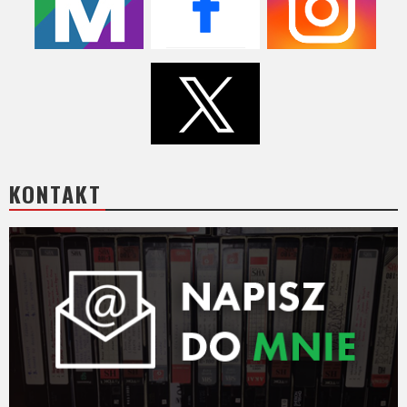
Video
Apple
TV
+
Disney+
KONTAKT
HBO
Max
Netflix
Sky
Showtime
Podsumowania