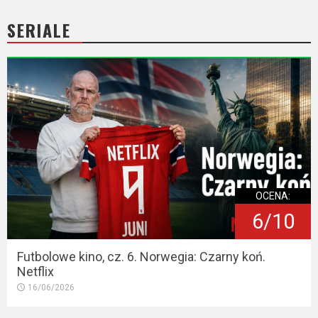
2023
SERIALE
2022
2021
2020
2019
2018
2016
OCENA:
6/10
2017
Futbolowe kino, cz. 6. Norwegia: Czarny koń.
2015
Netflix
16/06/2026
2014