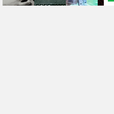
Kino
polskie
Komedie
Korea
Południowa
Filmy
oparte
na
faktach
Thrillery
Streaming
Amazon
Prime