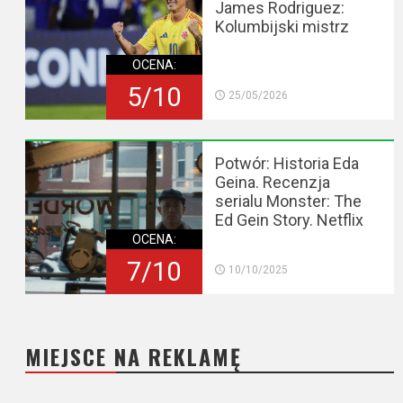
James Rodriguez:
Kolumbijski mistrz
OCENA:
5/10
25/05/2026
Potwór: Historia Eda
Geina. Recenzja
serialu Monster: The
Ed Gein Story. Netflix
OCENA:
7/10
10/10/2025
MIEJSCE NA REKLAMĘ