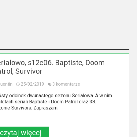
rialowo, s12e06. Baptiste, Doom
trol, Survivor
uentin
25/02/2019
3 komentarze
sty odcinek dwunastego sezonu Serialowa. A w nim
ilotach seriali Baptiste i Doom Patrol oraz 38.
onie Survivora. Zapraszam.
czytaj więcej