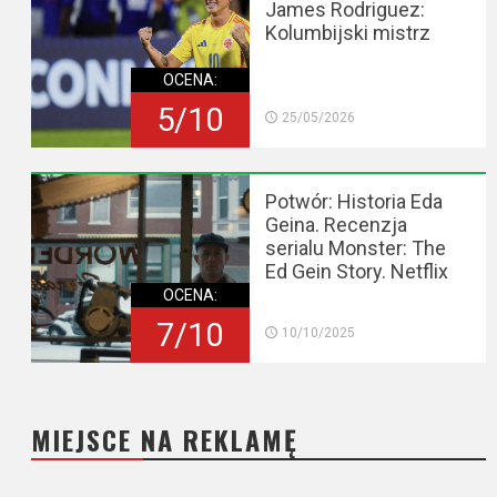
James Rodriguez:
Kolumbijski mistrz
OCENA:
5/10
25/05/2026
Potwór: Historia Eda
Geina. Recenzja
serialu Monster: The
Ed Gein Story. Netflix
OCENA:
7/10
10/10/2025
MIEJSCE NA REKLAMĘ