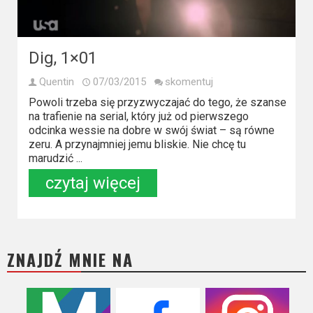
Kino
polskie
Komedie
Dig, 1×01
Korea
Quentin
07/03/2015
skomentuj
Południowa
Powoli trzeba się przyzwyczajać do tego, że szanse
na trafienie na serial, który już od pierwszego
odcinka wessie na dobre w swój świat – są równe
Filmy
zeru. A przynajmniej jemu bliskie. Nie chcę tu
oparte
marudzić ...
na
czytaj więcej
faktach
Thrillery
ZNAJDŹ MNIE NA
Streaming
Amazon
Prime