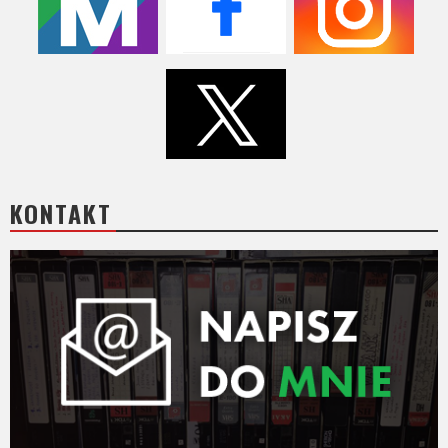
Video
Apple
TV
+
Disney+
KONTAKT
HBO
Max
Netflix
Sky
Showtime
Podsumowania