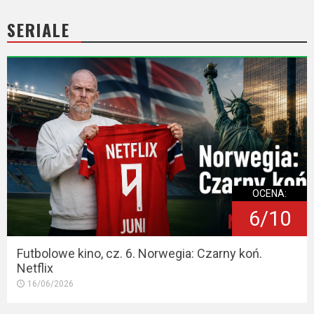
2023
SERIALE
2022
2021
2020
2019
2018
2016
OCENA:
6/10
2017
Futbolowe kino, cz. 6. Norwegia: Czarny koń.
2015
Netflix
16/06/2026
2014