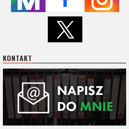
Video
Apple
TV
+
Disney+
KONTAKT
HBO
Max
Netflix
Sky
Showtime
Podsumowania