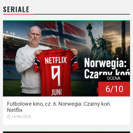
2023
SERIALE
2022
2021
2020
2019
2018
OCENA:
2016
6/10
2017
Futbolowe kino, cz. 6. Norwegia: Czarny koń.
2015
Netflix
16/06/2026
2014