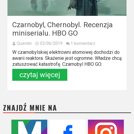
Kino
polskie
Komedie
Czarnobyl, Chernobyl. Recenzja
miniserialu. HBO GO
Korea
Południowa
Quentin
03/06/2019
1 komentarz
W czarnobylskiej elektrowni atomowej dochodzi do
Filmy
awarii reaktora. Skażenie jest ogromne. Władze chcą
zatuszować katastrofę. Czarnobyl HBO GO.
oparte
czytaj więcej
na
faktach
Thrillery
ZNAJDŹ MNIE NA
Streaming
Amazon
Prime