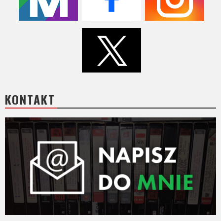
Video
Apple
TV
+
Disney+
KONTAKT
HBO
Max
Netflix
Sky
Showtime
Podsumowania