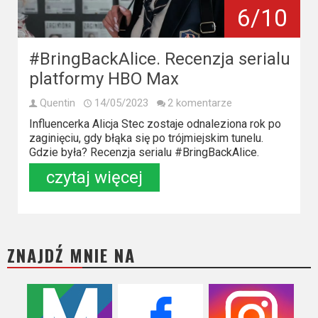
Kino
6/10
polskie
Komedie
#BringBackAlice. Recenzja serialu
platformy HBO Max
Korea
Południowa
Quentin
14/05/2023
2 komentarze
Influencerka Alicja Stec zostaje odnaleziona rok po
Filmy
zaginięciu, gdy błąka się po trójmiejskim tunelu.
Gdzie była? Recenzja serialu #BringBackAlice.
oparte
czytaj więcej
na
faktach
Thrillery
ZNAJDŹ MNIE NA
Streaming
Amazon
Prime