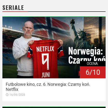
2023
SERIALE
2022
2021
2020
2019
2018
OCENA:
2016
6/10
2017
Futbolowe kino, cz. 6. Norwegia: Czarny koń.
2015
Netflix
16/06/2026
2014