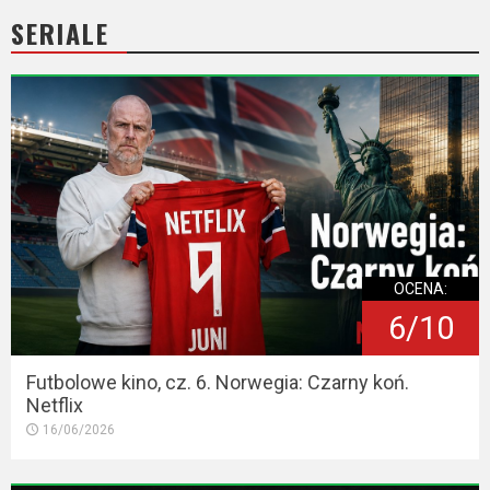
2023
SERIALE
2022
2021
2020
2019
2018
OCENA:
2016
6/10
2017
Futbolowe kino, cz. 6. Norwegia: Czarny koń.
2015
Netflix
16/06/2026
2014