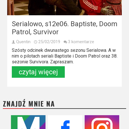
Kino
polskie
Komedie
Serialowo, s12e06. Baptiste, Doom
Patrol, Survivor
Korea
Południowa
Quentin
25/02/2019
3 komentarze
Szósty odcinek dwunastego sezonu Serialowa. A w
Filmy
nim o pilotach seriali Baptiste i Doom Patrol oraz 38.
sezonie Survivora. Zapraszam.
oparte
czytaj więcej
na
faktach
Thrillery
ZNAJDŹ MNIE NA
Streaming
Amazon
Prime