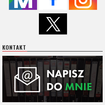
Video
Apple
TV
+
Disney+
KONTAKT
HBO
Max
Netflix
Sky
Showtime
Podsumowania