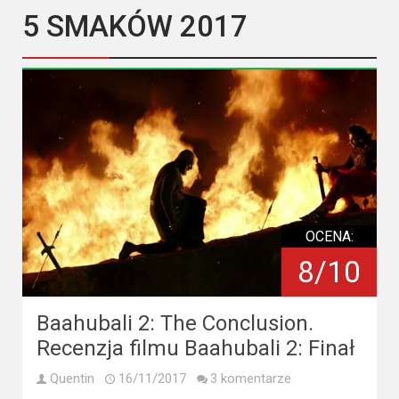
Kategorie
5 SMAKÓW 2017
Bollywood
&
s-
ka
Filmy
dokumentalne
Horrory
OCENA:
8/10
Kino
azjatyckie
Baahubali 2: The Conclusion.
Kino
Recenzja filmu Baahubali 2: Finał
europejskie
Quentin
16/11/2017
3 komentarze