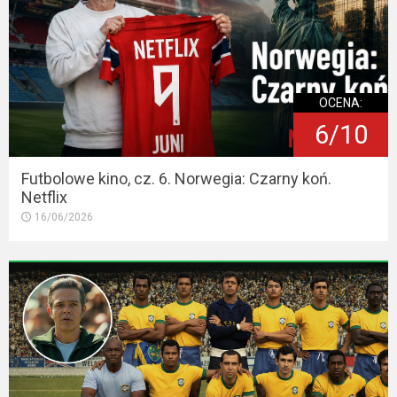
2023
2022
2021
OCENA:
2020
6/10
2019
Futbolowe kino, cz. 6. Norwegia: Czarny koń.
Netflix
2018
16/06/2026
2016
2017
2015
2014