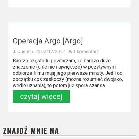
2023
2022
2021
Operacja Argo [Argo]
2020
Quentin
02/12/2012
1 komentarz
2019
Bardzo często tu powtarzam, że bardzo duże
znaczenie (o ile nie największe) w pozytywnym
2018
odbiorze filmu mają jego pierwsze minuty. Jeśli od
początku coś zaskoczy (można rozumieć dwojako,
2016
wedle uznania), to potem już spora szansa ...
czytaj więcej
2017
2015
2014
ZNAJDŹ MNIE NA