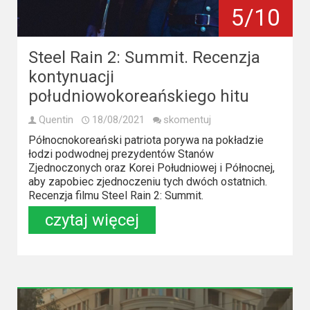
Kino
5/10
polskie
Komedie
Steel Rain 2: Summit. Recenzja
kontynuacji
Korea
południowokoreańskiego hitu
Południowa
Quentin
18/08/2021
skomentuj
Filmy
Północnokoreański patriota porywa na pokładzie
oparte
łodzi podwodnej prezydentów Stanów
Zjednoczonych oraz Korei Południowej i Północnej,
na
aby zapobiec zjednoczeniu tych dwóch ostatnich.
faktach
Recenzja filmu Steel Rain 2: Summit.
czytaj więcej
Thrillery
Streaming
Amazon
Prime