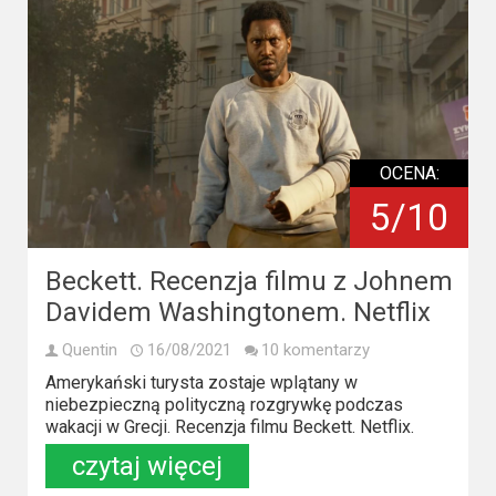
Video
Apple
TV
+
OCENA:
Disney+
5/10
HBO
Max
Beckett. Recenzja filmu z Johnem
Davidem Washingtonem. Netflix
Netflix
Quentin
16/08/2021
10 komentarzy
Sky
Amerykański turysta zostaje wplątany w
Showtime
niebezpieczną polityczną rozgrywkę podczas
wakacji w Grecji. Recenzja filmu Beckett. Netflix.
Podsumowania
czytaj więcej