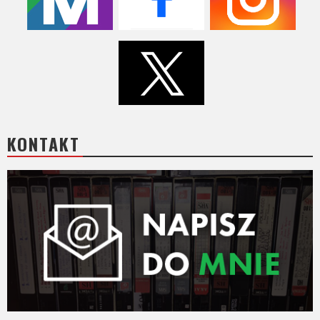
Video
Apple
TV
+
Disney+
KONTAKT
HBO
Max
Netflix
Sky
Showtime
Podsumowania