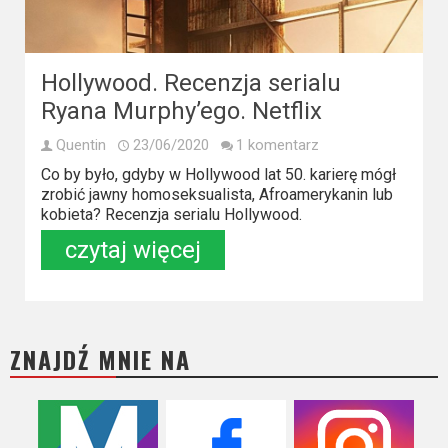
Kino
polskie
Komedie
Hollywood. Recenzja serialu
Ryana Murphy’ego. Netflix
Korea
Południowa
Quentin
23/06/2020
1 komentarz
Co by było, gdyby w Hollywood lat 50. karierę mógł
Filmy
zrobić jawny homoseksualista, Afroamerykanin lub
kobieta? Recenzja serialu Hollywood.
oparte
czytaj więcej
na
faktach
Thrillery
ZNAJDŹ MNIE NA
Streaming
Amazon
Prime