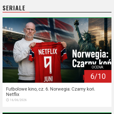
2023
SERIALE
2022
2021
2020
2019
2018
OCENA:
2016
6/10
2017
Futbolowe kino, cz. 6. Norwegia: Czarny koń.
2015
Netflix
16/06/2026
2014