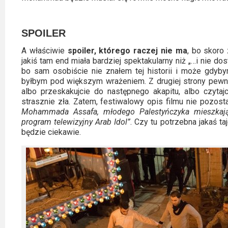
SPOILER
A właściwie
spoiler, którego raczej nie ma
, bo skoro 
jakiś tam end miała bardziej spektakularny niż „…i nie do
bo sam osobiście nie znałem tej historii i może gdyby
byłbym pod większym wrażeniem. Z drugiej strony pewnie
albo przeskakujcie do następnego akapitu, albo czytajc
strasznie zła. Zatem, festiwalowy opis filmu nie pozos
Mohammada Assafa, młodego Palestyńczyka mieszkają
program telewizyjny Arab Idol”
. Czy tu potrzebna jakaś ta
będzie ciekawie.