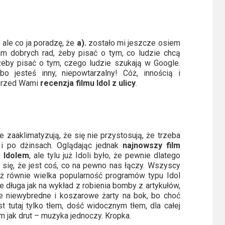
 ale co ja poradzę, że
a).
zostało mi jeszcze osiem
am dobrych rad, żeby pisać o tym, co ludzie chcą
 żeby pisać o tym, czego ludzie szukają w Google.
 jesteś inny, niepowtarzalny! Cóż, innością i
. Przed Wami
recenzja filmu Idol z ulicy
.
e zaaklimatyzują, że się nie przystosują, że trzeba
r i po dżinsach. Oglądając jednak
najnowszy film
o
Idolem
, ale tylu już Idoli było, że pewnie dlatego
 się, że jest coś, co na pewno nas łączy. Wszyscy
eż równie wielka popularność programów typu Idol
e długa jak na wykład z robienia bomby z artykułów,
 niewybredne i koszarowe żarty na bok, bo choć
t tutaj tylko tłem, dość widocznym tłem, dla całej
ym jak drut – muzyka jednoczy. Kropka.