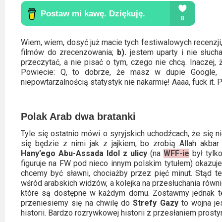
Video
Apple
Wiem, wiem, dosyć już macie tych festiwalowych recenzji,
TV
filmów do zrecenzowania;
b).
jestem uparty i nie słuch
+
przeczytać, a nie pisać o tym, czego nie chcą. Inaczej,
Powiecie: Q, to dobrze, że masz w dupie Google, bo
niepowtarzalnością statystyk nie nakarmię! Aaaa, fuck it
Disney+
HBO
Polak Arab dwa bratanki
Max
Tyle się ostatnio mówi o syryjskich uchodźcach, że się ni
Netflix
się będzie z nimi jak z jajkiem, bo zrobią Allah akba
Hany’ego Abu-Assada Idol z ulicy
(na
WFF-ie
był tylk
figuruje na FW pod nieco innym polskim tytułem) okazuje
Sky
chcemy być sławni, chociażby przez pięć minut. Stąd t
Showtime
wśród arabskich widzów, a kolejka na przesłuchania równi
które są dostępne w każdym domu. Zostawmy jednak te
Podsumowania
przeniesiemy się na chwilę do
Strefy Gazy
to wojna jes
historii. Bardzo rozrywkowej historii z przesłaniem prost