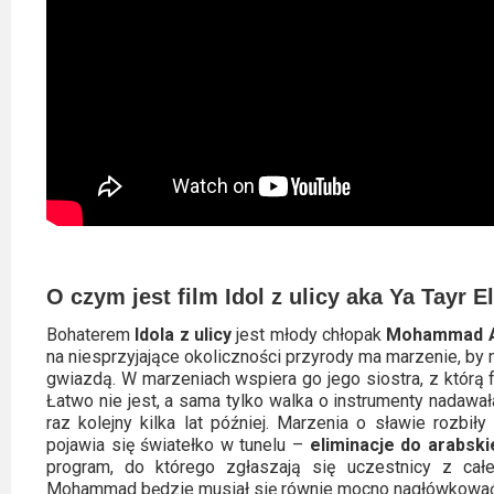
O czym jest film Idol z ulicy aka Ya Tayr E
Bohaterem
Idola z ulicy
jest młody chłopak
Mohammad 
na niesprzyjające okoliczności przyrody ma marzenie, by 
gwiazdą. W marzeniach wspiera go jego siostra, z którą
Łatwo nie jest, a sama tylko walka o instrumenty nadaw
raz kolejny kilka lat później. Marzenia o sławie rozbi
pojawia się światełko w tunelu –
eliminacje do arabskie
program, do którego zgłaszają się uczestnicy z cał
Mohammad będzie musiał się równie mocno nagłówkować 