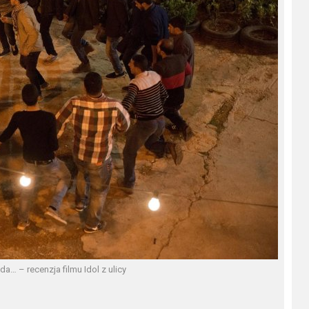
a… – recenzja filmu Idol z ulicy