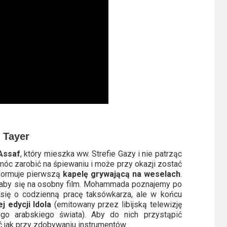
l Tayer
Assaf
, który mieszka ww. Strefie Gazy i nie patrząc
móc zarobić na śpiewaniu i może przy okazji zostać
 formuje pierwszą
kapelę grywającą na weselach
.
ałaby się na osobny film. Mohammada poznajemy po
ły się o codzienną pracę taksówkarza, ale w końcu
j edycji Idola
(emitowany przez libijską telewizję
ego arabskiego świata). Aby do nich przystąpić
jak przy zdobywaniu instrumentów.