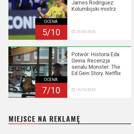
James Rodriguez:
Kolumbijski mistrz
OCENA:
5/10
25/05/2026
Potwór: Historia Eda
Geina. Recenzja
serialu Monster: The
Ed Gein Story. Netflix
OCENA:
7/10
10/10/2025
MIEJSCE NA REKLAMĘ