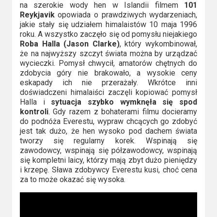
na szerokie wody hen w Islandii filmem
101
Reykjavik
opowiada o prawdziwych wydarzeniach,
jakie stały się udziałem himalaistów 10 maja 1996
roku. A wszystko zaczęło się od pomysłu niejakiego
Roba Halla (Jason Clarke)
, który wykombinował,
że na najwyższy szczyt świata można by urządzać
wycieczki. Pomysł chwycił, amatorów chętnych do
zdobycia góry nie brakowało, a wysokie ceny
eskapady ich nie przerażały. Wkrótce inni
doświadczeni himalaiści zaczęli kopiować pomysł
Halla i
sytuacja szybko wymknęła się spod
kontroli
. Gdy razem z bohaterami filmu docieramy
do podnóża Everestu, wypraw chcących go zdobyć
jest tak dużo, że hen wysoko pod dachem świata
tworzy się regularny korek. Wspinają się
zawodowcy, wspinają się półzawodowcy, wspinają
się kompletni laicy, którzy mają zbyt dużo pieniędzy
i krzepę. Sława zdobywcy Everestu kusi, choć cena
za to może okazać się wysoka.