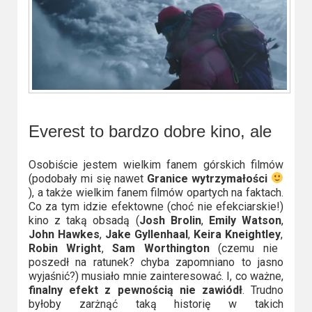
Everest to bardzo dobre kino, ale
Osobiście jestem wielkim fanem górskich filmów
(podobały mi się nawet
Granice wytrzymałości
), a także wielkim fanem filmów opartych na faktach.
Co za tym idzie efektowne (choć nie efekciarskie!)
kino z taką obsadą (
Josh Brolin
,
Emily Watson
,
John Hawkes
,
Jake Gyllenhaal
,
Keira Kneightley
,
Robin Wright
,
Sam Worthington
(czemu nie
poszedł na ratunek? chyba zapomniano to jasno
wyjaśnić?) musiało mnie zainteresować. I, co ważne,
finalny efekt z pewnością nie zawiódł
. Trudno
byłoby zarżnąć taką historię w takich