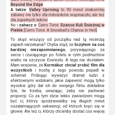
Beyond the Edge
A także
:
Valley Uprising
to 90 minut znakomitej
zabawy nie tylko dla miłośników wspinaczki, ale też
dla zupełnych laików
No i
zahacz o
:
Cerro Torre:
Szanse Kuli Śnieżnej w
Piekle
[Cerro Torre: A Snowball’s Chance in Hell]
To skąd wiszący od początku nad tą recenzją
zapach narzekania? Chyba stąd, że
liczyłem na coś
bardziej niezapomnianego
, porywającego za
serce i rzucającego po fotelu w rytm podmuchów
wiatru na szczycie Everestu. A tego nie dostałem.
Mam wrażenie, że
Kormákur chciał zrobić film dla
wszystkich
i trochę z tego powodu popadł w
schemat. Próbując wyważyć dramat ludzi z
efektownymi widokami, jakie zapewnić mogą tylko
wysokie góry dał ich do swojego filmu dokładnie
tyle, ile trzeba, uważając, żeby nie zachwiać
proporcji. Co za tym idzie lekko zawiedzeni mogą
być ci, którzy spodziewaliby się długich minut
oszałamiających sekwencji, od których kręci się w
głowie. Ale też ci, którzy chcieliby dostać coś więcej