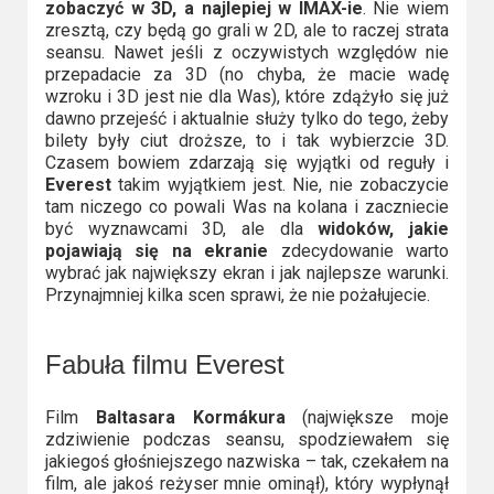
2023
zobaczyć w 3D, a najlepiej w IMAX-ie
. Nie wiem
zresztą, czy będą go grali w 2D, ale to raczej strata
seansu. Nawet jeśli z oczywistych względów nie
2022
przepadacie za 3D (no chyba, że macie wadę
wzroku i 3D jest nie dla Was), które zdążyło się już
2021
dawno przejeść i aktualnie służy tylko do tego, żeby
bilety były ciut droższe, to i tak wybierzcie 3D.
2020
Czasem bowiem zdarzają się wyjątki od reguły i
Everest
takim wyjątkiem jest. Nie, nie zobaczycie
2019
tam niczego co powali Was na kolana i zaczniecie
być wyznawcami 3D, ale dla
widoków, jakie
pojawiają się na ekranie
zdecydowanie warto
2018
wybrać jak największy ekran i jak najlepsze warunki.
Przynajmniej kilka scen sprawi, że nie pożałujecie.
2016
2017
Fabuła filmu Everest
2015
Film
Baltasara Kormákura
(największe moje
zdziwienie podczas seansu, spodziewałem się
2014
jakiegoś głośniejszego nazwiska – tak, czekałem na
film, ale jakoś reżyser mnie ominął), który wypłynął