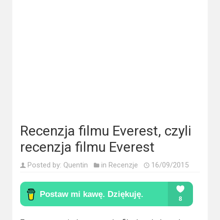
Kategorie
Bollywood
&
s-
ka
Filmy
dokumentalne
Horrory
Recenzja filmu Everest, czyli
recenzja filmu Everest
Kino
azjatyckie
Posted by:
Quentin
in
Recenzje
16/09/2015
Kino
europejskie