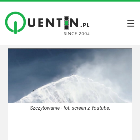
☰
Filmy
Wszystkie
recenzje
filmów
Krótkie
recenzje
Seriale
Wszystkie
Szczytowanie - fot. screen z Youtube.
recenzje
seriali