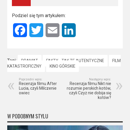
Podziel się tym artykułem:
Facebook
Twitter
Email
LinkedIn
Tagi:
DRAMAT
FAKTY - TAK TE AUTENTYCZNE
FILM
KATASTROFICZNY
KINO GÓRSKIE
Poprzedni wpis:
Następny wpis:
Recenzja filmu After
Recenzja filmu Nikt nie
Lucia, czyli Milczenie
rozumie perskich kotów,
owiec
czyli Czyż nie dobija się
kotów?
W PODOBNYM STYLU