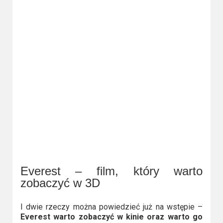
Video
Apple
TV
+
Disney+
HBO
Max
Netflix
Sky
Everest – film, który warto
Showtime
zobaczyć w 3D
Podsumowania
I dwie rzeczy można powiedzieć już na wstępie –
Everest warto zobaczyć w kinie oraz warto go