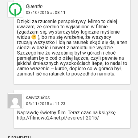
Quentin
03/10/2015 at 08:11
Dzięki za rzucenie perspektywy. Mimo to dalej
uważam, że średnio to wyjaśniono w filmie
(zgadzam się, wystarczyłaby logiczne myślenie
widza
), bo ma się wrażenie, że wszyscy
rzucają wszystko i idą na ratunek skąd się da, a ten
siedzi w bazie i nawet z namiotu nie wyjdzie.
Szczególnie że wcześniej był w górach i choć
pamiętam było coś o oślej łączce, czyli pewnie na
jakichś śmiesznych wysokościach itepe, to nadal to
samo wrażenie – kurde, dopiero co w górach był,
zamiast iść na ratunek to poszedł do namiotu.
sawczukos
05/11/2015 at 11:23
Naprawdę świetny film. Teraz czas na książkę
http://filmowo24.net.pl/everest-2015/