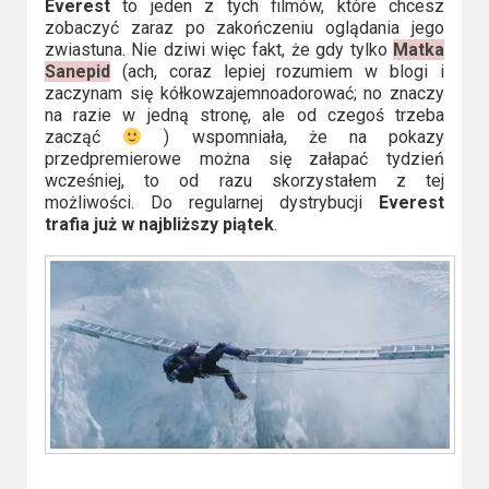
Kino
Everest
to jeden z tych filmów, które chcesz
polskie
zobaczyć zaraz po zakończeniu oglądania jego
zwiastuna. Nie dziwi więc fakt, że gdy tylko
Matka
Sanepid
(ach, coraz lepiej rozumiem w blogi i
Komedie
zaczynam się kółkowzajemnoadorować; no znaczy
na razie w jedną stronę, ale od czegoś trzeba
Korea
zacząć
) wspomniała, że na pokazy
Południowa
przedpremierowe można się załapać tydzień
wcześniej, to od razu skorzystałem z tej
możliwości. Do regularnej dystrybucji
Everest
Filmy
trafia już w najbliższy piątek
.
oparte
na
faktach
Thrillery
Streaming
Amazon
Prime